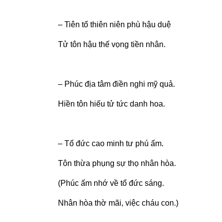
– Tiên tổ thiên niên phù hậu duệ
Tử tôn hậu thế vọng tiền nhân.
– Phúc địa tâm điền nghi mỹ quả.
Hiền tôn hiếu tử tức danh hoa.
– Tổ đức cao minh tư phú ấm.
Tôn thừa phụng sự thọ nhân hòa.
(Phúc ấm nhớ về tổ đức sáng.
Nhân hòa thờ mãi, việc cháu con.)