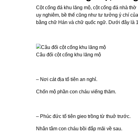
Cột cổng đá khu lăng mộ, cột cổng đá nhà thờ h
uy nghiêm, bề thế cũng như tư tưởng ý chí của 
bằng chữ Hán và chữ quốc ngữ. Dưới đây là 1
Câu đối cột cổng khu lăng mộ
– Nơi cát địa tổ tiên an nghỉ.
Chốn mộ phần con cháu viếng thăm.
– Phúc đức tổ tiên gieo trồng từ thuở trước.
Nhân tâm con cháu bồi đắp mãi về sau.