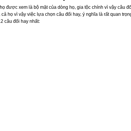
ọ được xem là bộ mặt của dòng họ, gia tộc chính vì vậy câu đối
cả họ vì vậy việc lựa chọn câu đối hay, ý nghĩa là rất quan tr
2 câu đối hay nhất: