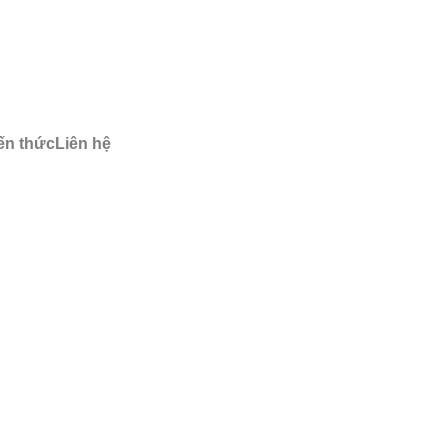
ến thức
Liên hệ