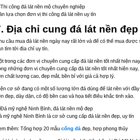
n lựa chọn đơn vị thi công đá lát nền uy tín
7. Địa chỉ cung đá lát nền đẹp
u cầu mua đá lát nền ngày nay rất lớn và để có thể mua được
n tìm tới địa chỉ uy tín.
t trong các đơn vị chuyên cung cấp đá lát nền tốt nhất hiện nay
ong những đơn vị chuyên cung cấp đá lát nền tốt nhất hiện nay
n chất lượng cao, đẹp mắt, bền bỉ với giá cả hợp lý.
ện cơ sở đang có một số lượng lớn đá dùng để lát nền với đầy 
n đẹp, dày dặn, có độ bền cao và họa tiết điêu khắc tinh xảo.
 mỹ nghệ Ninh Bình là cơ sở cung cấp đá lát nền đẹp, uy tín
em thêm: Tổng hợp 20 mẫu
cổng đá
đẹp, hợp phong thủy