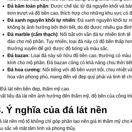
Đá băm toàn phần
: Được chế tác từ đá nguyên khối và b
trơn trượt và độ bền cao, thích hợp cho những khu vực có điề
Đá xanh nguyên khối tự nhiên
: Đá xanh nguyên khối tự n
không bị ảnh hưởng bởi thời tiết, do đó được nhiều gia đì
Đá marble (cẩm thạch)
: Nổi bật với vân đá tự nhiên tinh 
đáo cho mộ phần. Tuy nhiên, loại đá này có độ bền thấp h
thường xuyên để giữ được độ bóng và màu sắc.
Đá bazan:
Loại đá này sở hữu độ bền cao, thường có màu 
kính cho mộ phần. Đá bazan cũng có khả năng chịu thời tiết 
Đá hoa cương:
Nổi tiếng với độ bền vượt trội, chịu nhiệt v
hoa văn phong phú, mang đến vẻ đẹp quý phái và tinh tế c
ất liệu đá lát nền ảnh hưởng đến thẩm mỹ, độ bền của công tr
3. Ý nghĩa của đá lát nền
 lát nền mộ tổ không chỉ góp phần tạo nên giá trị thẩm mỹ cho
u sắc về mặt tâm linh và phong thủy.