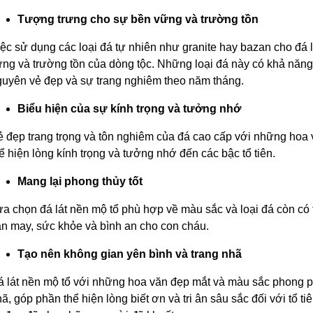
Tượng trưng cho sự bền vững và trường tồn
ệc sử dụng các loại đá tự nhiên như granite hay bazan cho đá
ng và trường tồn của dòng tộc. Những loại đá này có khả năng c
guyên vẻ đẹp và sự trang nghiêm theo năm tháng.
Biểu hiện của sự kính trọng và tưởng nhớ
 đẹp trang trọng và tôn nghiêm của đá cao cấp với những hoa 
ể hiện lòng kính trọng và tưởng nhớ đến các bậc tổ tiên.
Mang lại phong thủy tốt
a chọn đá lát nền mộ tổ phù hợp về màu sắc và loại đá còn có 
n may, sức khỏe và bình an cho con cháu.
Tạo nên không gian yên bình và trang nhã
 lát nền mộ tổ với những hoa văn đẹp mắt và màu sắc phong p
ã, góp phần thể hiện lòng biết ơn và tri ân sâu sắc đối với tổ ti