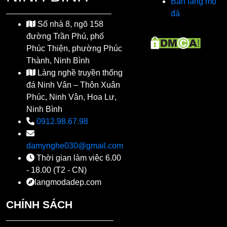
Bán lăng mộ
đá
Số nhà 8, ngõ 158
đường Trần Phú, phố
Phúc Thiện, phường Phúc
Thành, Ninh Bình
Làng nghề truyền thống
đá Ninh Vân – Thôn Xuân
Phúc, Ninh Vân, Hoa Lư,
Ninh Bình
0912.98.67.98
damynghe030@gmail.com
Thời gian làm việc 6.00
- 18.00 (T2 - CN)
langmodadep.com
CHÍNH SÁCH