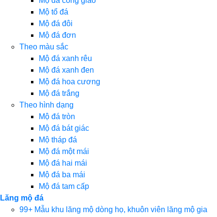
Mộ đá công giáo
Mộ tổ đá
Mộ đá đôi
Mộ đá đơn
Theo màu sắc
Mộ đá xanh rêu
Mộ đá xanh đen
Mộ đá hoa cương
Mộ đá trắng
Theo hình dạng
Mộ đá tròn
Mộ đá bát giác
Mộ tháp đá
Mộ đá một mái
Mộ đá hai mái
Mộ đá ba mái
Mộ đá tam cấp
Lăng mộ đá
99+ Mẫu khu lăng mộ dòng họ, khuôn viên lăng mộ gia