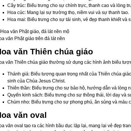
Cây trúc: Biểu trưng cho sự chính trực, thanh cao và lòng tr
Hoa cúc: Mang lại sự trường thọ, niềm vui và sự thanh tao.
Hoa mai: Biểu trưng cho sự tái sinh, vẻ đẹp thanh khiết và
a văn Phật giáo trên đá lát nền
oa văn Thiên chúa giáo
oa văn Thiên chúa giáo thường sử dụng các hình ảnh biểu tượn
Thánh giá: Biểu tượng quan trọng nhất của Thiên chúa giáo,
sinh của Chúa Jesus Christ.
Thiên thần: Biểu trưng cho sự bảo hộ, hướng dẫn và lòng n
Quyển kinh sách: Biểu trưng cho sự thông thái, lời dạy và
Chùm nho: Biểu trưng cho sự phong phú, ân sủng và máu c
oa văn oval
a văn oval tạo ra các hình bầu dục lặp lại, mang lại vẻ đẹp tran