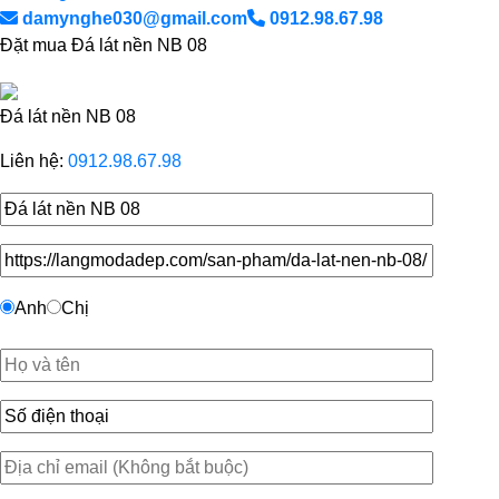
damynghe030@gmail.com
0912.98.67.98
Đặt mua Đá lát nền NB 08
Đá lát nền NB 08
Liên hệ:
0912.98.67.98
Anh
Chị