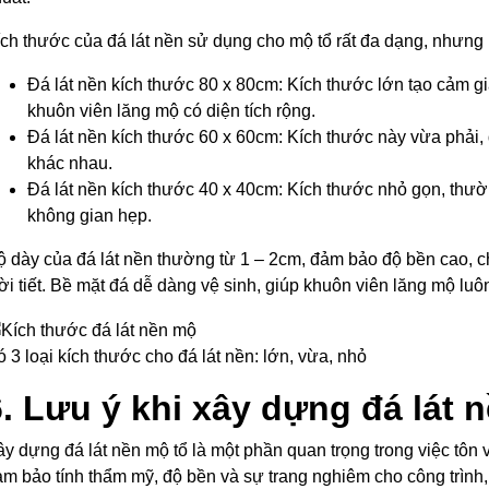
ch thước của đá lát nền sử dụng cho mộ tổ rất đa dạng, nhưng 
Đá lát nền kích thước 80 x 80cm: Kích thước lớn tạo cảm g
khuôn viên lăng mộ có diện tích rộng.
Đá lát nền kích thước 60 x 60cm: Kích thước này vừa phải,
khác nhau.
Đá lát nền kích thước 40 x 40cm: Kích thước nhỏ gọn, thườn
không gian hẹp.
ộ dày của đá lát nền thường từ 1 – 2cm, đảm bảo độ bền cao, 
ời tiết. Bề mặt đá dễ dàng vệ sinh, giúp khuôn viên lăng mộ luô
 3 loại kích thước cho đá lát nền: lớn, vừa, nhỏ
6. Lưu ý khi xây dựng đá lát 
y dựng đá lát nền mộ tổ là một phần quan trọng trong việc tôn 
m bảo tính thẩm mỹ, độ bền và sự trang nghiêm cho công trình