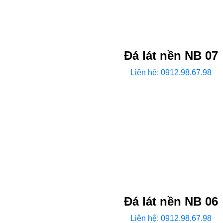
Đá lát nền NB 07
Liên hệ: 0912.98.67.98
Đá lát nền NB 06
Liên hệ: 0912.98.67.98