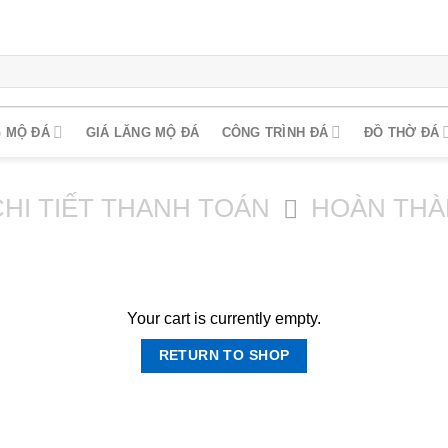
 MỘ ĐÁ
GIÁ LĂNG MỘ ĐÁ
CÔNG TRÌNH ĐÁ
ĐỒ THỜ ĐÁ
CHI TIẾT THANH TOÁN
HOÀN THÀ
Your cart is currently empty.
RETURN TO SHOP