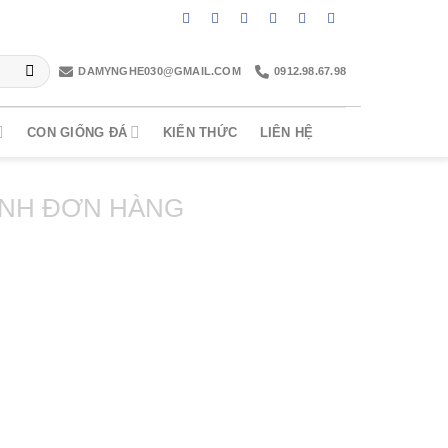
DAMYNGHE030@GMAIL.COM
0912.98.67.98
CON GIỐNG ĐÁ
KIẾN THỨC
LIÊN HỆ
NH ĐƠN HÀNG