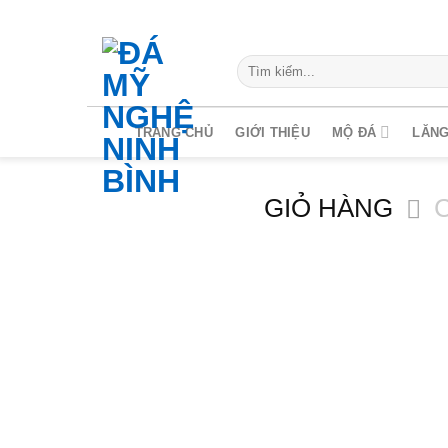
Chuyển
đến
nội
Search
for:
dung
TRANG CHỦ
GIỚI THIỆU
MỘ ĐÁ
LĂNG
GIỎ HÀNG