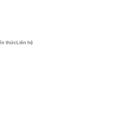
ến thức
Liên hệ