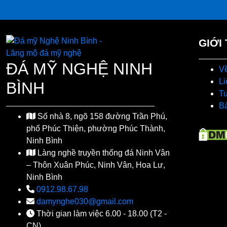
GIỚI
ĐÁ MỸ NGHỆ NINH
Về
Li
BÌNH
T
Bá
Số nhà 8, ngõ 158 đường Trần Phú,
phố Phúc Thiện, phường Phúc Thành,
Ninh Bình
Làng nghề truyền thống đá Ninh Vân
– Thôn Xuân Phúc, Ninh Vân, Hoa Lư,
Ninh Bình
0912.98.67.98
damynghe030@gmail.com
Thời gian làm việc 6.00 - 18.00 (T2 -
CN)