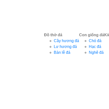
Đồ thờ đá
Con giống đá
Ki
Cây hương đá
Chó đá
Lư hương đá
Hạc đá
Bàn lễ đá
Nghê đá