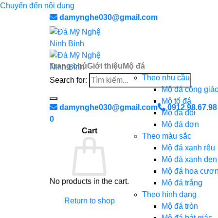
Chuyển đến nội dung
damynghe030@gmail.com
Trang chủ
Giới thiệu
Mộ đá
Theo nhu cầu
Search for:
Mộ đá công giá
Mộ tổ đá
damynghe030@gmail.com
0912.98.67.98
Mộ đá đôi
0
Mộ đá đơn
Cart
Theo màu sắc
Mộ đá xanh rêu
Mộ đá xanh đen
Mộ đá hoa cươ
No products in the cart.
Mộ đá trắng
Theo hình dạng
Return to shop
Mộ đá tròn
Mộ đá bát giác