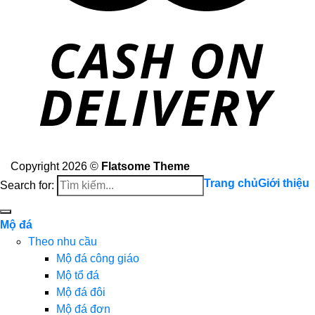
Copyright 2026 ©
Flatsome Theme
Trang chủ
Giới thiệu
Search for:
Mộ đá
Theo nhu cầu
Mộ đá công giáo
Mộ tổ đá
Mộ đá đôi
Mộ đá đơn