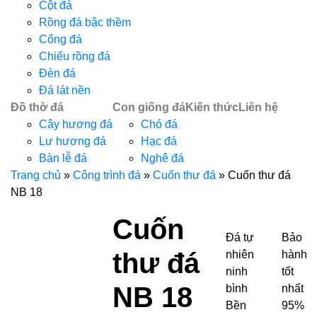
Cột đá
Rồng đá bậc thềm
Cổng đá
Chiếu rồng đá
Đèn đá
Đá lát nền
Đồ thờ đá
Con giống đá
Kiến thức
Liên hệ
Cây hương đá
Chó đá
Lư hương đá
Hạc đá
Bàn lễ đá
Nghê đá
Trang chủ
»
Công trình đá
»
Cuốn thư đá
»
Cuốn thư đá
NB 18
Cuốn
Đá tự
Bảo
thư đá
nhiên
hành
ninh
tốt
NB 18
bình
nhất
Bền
95%