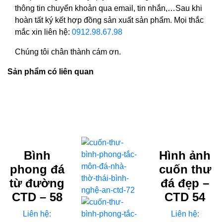
thông tin chuyển khoản qua email, tin nhắn,…Sau khi
hoàn tất ký kết hợp đồng sản xuất sản phẩm. Mọi thắc
mắc xin liên hệ:
0912.98.67.98
Chúng tôi chân thành cám ơn.
Sản phẩm có liên quan
Bình
Hình ảnh
phong đá
cuốn thư
từ đường
đá đẹp –
CTD – 58
CTD 54
Liên hệ:
Liên hệ: