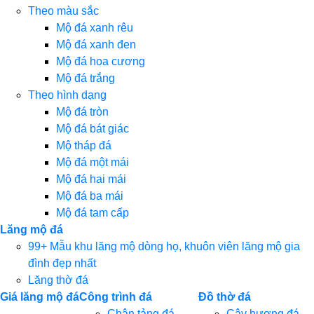
Theo màu sắc
Mộ đá xanh rêu
Mộ đá xanh đen
Mộ đá hoa cương
Mộ đá trắng
Theo hình dạng
Mộ đá tròn
Mộ đá bát giác
Mộ tháp đá
Mộ đá một mái
Mộ đá hai mái
Mộ đá ba mái
Mộ đá tam cấp
Lăng mộ đá
99+ Mẫu khu lăng mộ dòng họ, khuôn viên lăng mộ gia
đình đẹp nhất
Lăng thờ đá
Giá lăng mộ đá
Công trình đá
Đồ thờ đá
Chân tảng đá
Cây hương đá