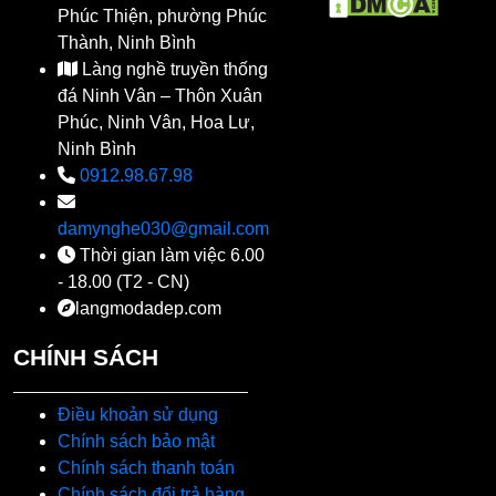
Phúc Thiện, phường Phúc
Thành, Ninh Bình
Làng nghề truyền thống
đá Ninh Vân – Thôn Xuân
Phúc, Ninh Vân, Hoa Lư,
Ninh Bình
0912.98.67.98
damynghe030@gmail.com
Thời gian làm việc 6.00
- 18.00 (T2 - CN)
langmodadep.com
CHÍNH SÁCH
Điều khoản sử dụng
Chính sách bảo mật
Chính sách thanh toán
Chính sách đổi trả hàng