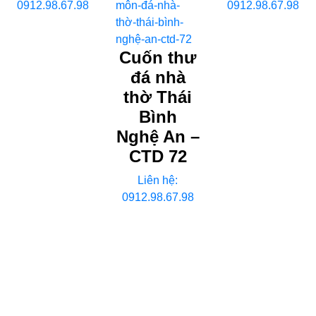
0912.98.67.98
0912.98.67.98
Cuốn thư
đá nhà
thờ Thái
Bình
Nghệ An –
CTD 72
Liên hệ:
0912.98.67.98