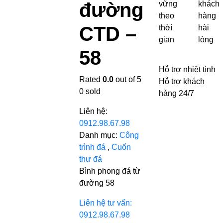
đường
vững
khách
theo
hàng
CTD –
thời
hài
gian
lòng
58
Hỗ trợ nhiệt tình
Rated
0.0
out of 5
Hỗ trợ khách
0
sold
hàng 24/7
Liên hệ:
0912.98.67.98
Danh mục:
Công
trình đá
,
Cuốn
thư đá
Bình phong đá từ
đường 58
Liên hệ tư vấn:
0912.98.67.98