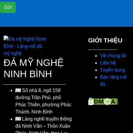
GIỚI THIỆU
Về chúng tôi
ĐÁ MỸ NGHỆ
Liên hệ
Tuyển dụng
NINH BÌNH
Bán lăng mộ
đá
Số nhà 8, ngõ 158
đường Trần Phú, phố
Phúc Thiện, phường Phúc
Thành, Ninh Bình
Làng nghề truyền thống
đá Ninh Vân – Thôn Xuân