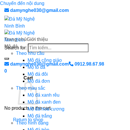
Chuyển đến nội dung
damynghe030@gmail.com
Trang chủ
Giới thiệu
Mộ đá
Search for:
Theo nhu cầu
Mộ đá công giáo
damynghe030@gmail.com
0912.98.67.98
Mộ tổ đá
0
Mộ đá đôi
Cart
Mộ đá đơn
Theo màu sắc
Mộ đá xanh rêu
Mộ đá xanh đen
No products in the cart.
Mộ đá hoa cương
Mộ đá trắng
Return to shop
Theo hình dạng
Mộ đá tròn