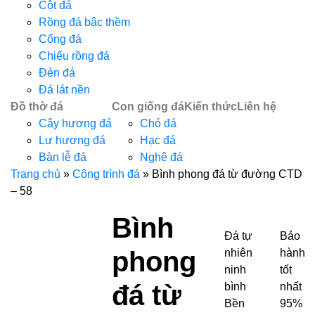
Cột đá
Rồng đá bậc thềm
Cổng đá
Chiếu rồng đá
Đèn đá
Đá lát nền
Đồ thờ đá
Con giống đá
Kiến thức
Liên hệ
Cây hương đá
Chó đá
Lư hương đá
Hạc đá
Bàn lễ đá
Nghê đá
Trang chủ
»
Công trình đá
»
Bình phong đá từ đường CTD
– 58
Bình
Đá tự
Bảo
phong
nhiên
hành
ninh
tốt
đá từ
bình
nhất
Bền
95%