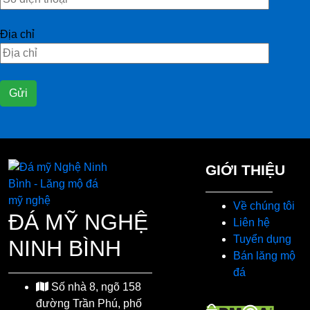
Địa chỉ
GIỚI THIỆU
Về chúng tôi
ĐÁ MỸ NGHỆ
Liên hệ
Tuyển dụng
NINH BÌNH
Bán lăng mộ
đá
Số nhà 8, ngõ 158
đường Trần Phú, phố