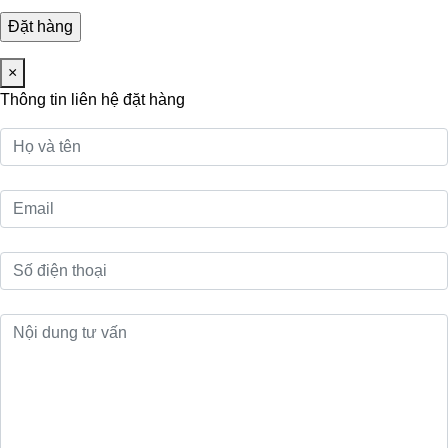
×
Thông tin liên hệ đặt hàng