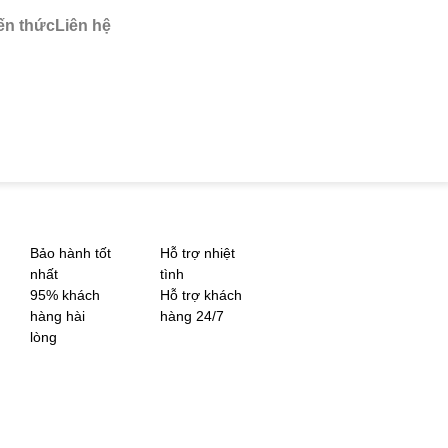
ến thức
Liên hệ
Bảo hành tốt
Hỗ trợ nhiệt
nhất
tình
95% khách
Hỗ trợ khách
hàng hài
hàng 24/7
lòng