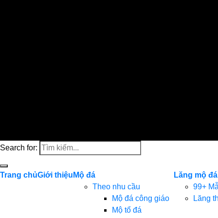
Search for:
Trang chủ
Giới thiệu
Mộ đá
Lăng mộ đá
Theo nhu cầu
99+ Mẫ
Mộ đá công giáo
Lăng t
Mộ tổ đá