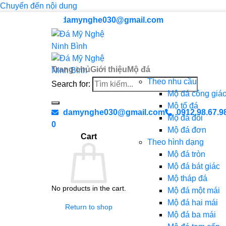
Chuyển đến nội dung
damynghe030@gmail.com
Trang chủ
Giới thiệu
Mộ đá
Theo nhu cầu
Search for:
Mộ đá công giá
Mộ tổ đá
damynghe030@gmail.com
0912.98.67.9
Mộ đá đôi
0
Mộ đá đơn
Cart
Theo hình dạng
Mộ đá tròn
Mộ đá bát giác
Mộ tháp đá
No products in the cart.
Mộ đá một mái
Mộ đá hai mái
Return to shop
Mộ đá ba mái