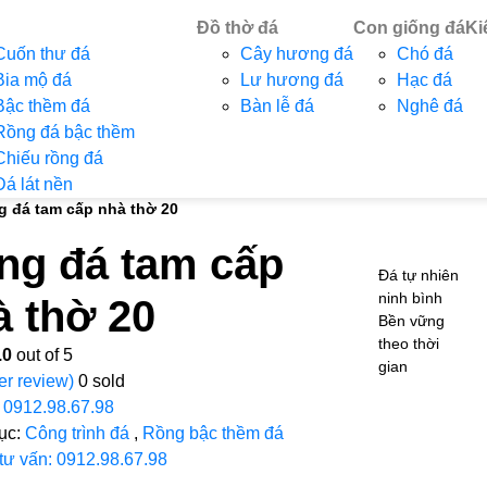
Đồ thờ đá
Con giống đá
Ki
Cuốn thư đá
Cây hương đá
Chó đá
Bia mộ đá
Lư hương đá
Hạc đá
Bậc thềm đá
Bàn lễ đá
Nghê đá
Rồng đá bậc thềm
Chiếu rồng đá
Đá lát nền
 đá tam cấp nhà thờ 20
ng đá tam cấp
Đá tự nhiên
ninh bình
à thờ 20
Bền vững
theo thời
.0
out of 5
gian
er review)
0
sold
:
0912.98.67.98
ục:
Công trình đá
,
Rồng bậc thềm đá
 tư vấn: 0912.98.67.98