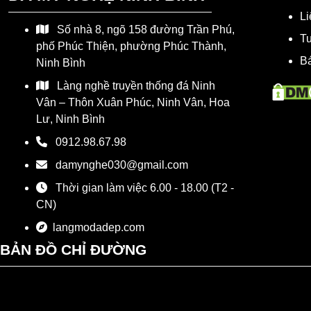
Li
Số nhà 8, ngõ 158 đường Trần Phú,
T
phố Phúc Thiện, phường Phúc Thành,
Bá
Ninh Bình
Làng nghề truyền thống đá Ninh
Vân – Thôn Xuân Phúc, Ninh Vân, Hoa
Lư, Ninh Bình
0912.98.67.98
damynghe030@gmail.com
Thời gian làm việc 6.00 - 18.00 (T2 -
CN)
langmodadep.com
BẢN ĐỒ CHỈ ĐƯỜNG