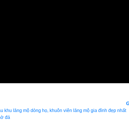
G
u khu lăng mộ dòng họ, khuôn viên lăng mộ gia đình đẹp nhất
hờ đá