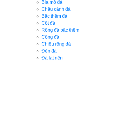
Bia mộ đá
Chậu cảnh đá
Bậc thềm đá
Cột đá
Rồng đá bậc thềm
Cổng đá
Chiếu rồng đá
Đèn đá
Đá lát nền