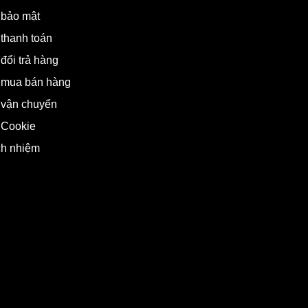
 bảo mật
thanh toán
đổi trả hàng
 mua bán hàng
 vận chuyển
 Cookie
ch nhiệm