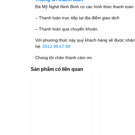
Đá Mỹ Nghệ Ninh Bình có các hình thức thanh toán
– Thanh toán trực tiếp tại địa điểm giao dịch
– Thanh toán qua chuyển khoản.
Với phương thức này quý khách hàng sẽ được nhận t
hệ:
0912.98.67.98
Chúng tôi chân thành cám ơn.
Sản phẩm có liên quan