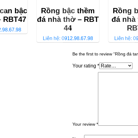
 can bậc
Rồng bậc thềm
Rồng b
– RBT47
đá nhà thờ – RBT
đá nhà 
44
RB
2.98.67.98
Liên hệ: 0912.98.67.98
Liên hệ: 0
Be the first to review “Rồng đá t
Your rating
*
Your review
*