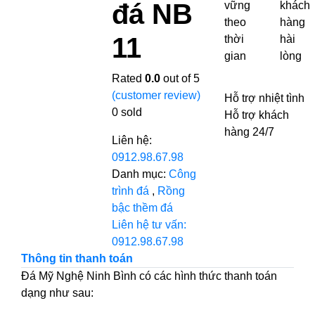
đá NB
vững
khách
theo
hàng
11
thời
hài
gian
lòng
Rated
0.0
out of 5
(customer review)
Hỗ trợ nhiệt tình
0
sold
Hỗ trợ khách
hàng 24/7
Liên hệ:
0912.98.67.98
Danh mục:
Công
trình đá
,
Rồng
bậc thềm đá
Liên hệ tư vấn:
0912.98.67.98
Thông tin thanh toán
Đá Mỹ Nghệ Ninh Bình có các hình thức thanh toán
dạng như sau: