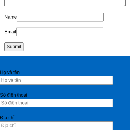
Name
Email
Họ và tên
Số điện thoại
Địa chỉ