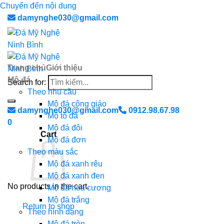
Chuyển đến nội dung
damynghe030@gmail.com
Trang chủ
Giới thiệu
Mộ đá
Search for:
Theo nhu cầu
Mộ đá công giáo
damynghe030@gmail.com
0912.98.67.98
Mộ tổ đá
0
Mộ đá đôi
Cart
Mộ đá đơn
Theo màu sắc
Mộ đá xanh rêu
Mộ đá xanh đen
No products in the cart.
Mộ đá hoa cương
Mộ đá trắng
Return to shop
Theo hình dạng
Mộ đá tròn