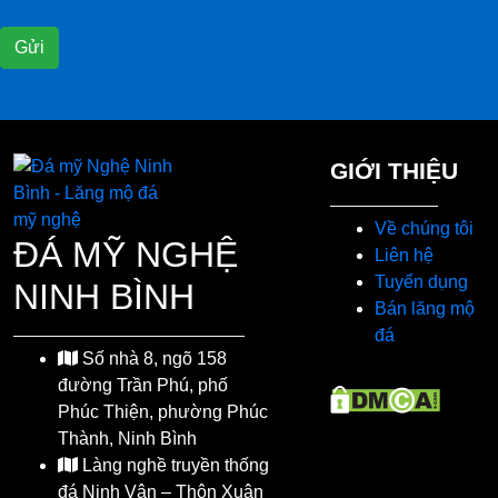
GIỚI THIỆU
Về chúng tôi
ĐÁ MỸ NGHỆ
Liên hệ
Tuyển dụng
NINH BÌNH
Bán lăng mộ
đá
Số nhà 8, ngõ 158
đường Trần Phú, phố
Phúc Thiện, phường Phúc
Thành, Ninh Bình
Làng nghề truyền thống
đá Ninh Vân – Thôn Xuân