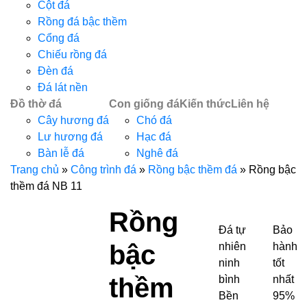
Cột đá
Rồng đá bậc thềm
Cổng đá
Chiếu rồng đá
Đèn đá
Đá lát nền
Đồ thờ đá
Con giống đá
Kiến thức
Liên hệ
Cây hương đá
Chó đá
Lư hương đá
Hạc đá
Bàn lễ đá
Nghê đá
Trang chủ
»
Công trình đá
»
Rồng bậc thềm đá
»
Rồng bậc
thềm đá NB 11
Rồng
Đá tự
Bảo
bậc
nhiên
hành
ninh
tốt
thềm
bình
nhất
Bền
95%