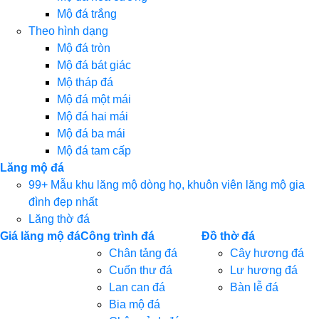
Mộ đá trắng
Theo hình dạng
Mộ đá tròn
Mộ đá bát giác
Mộ tháp đá
Mộ đá một mái
Mộ đá hai mái
Mộ đá ba mái
Mộ đá tam cấp
Lăng mộ đá
99+ Mẫu khu lăng mộ dòng họ, khuôn viên lăng mộ gia
đình đẹp nhất
Lăng thờ đá
Giá lăng mộ đá
Công trình đá
Đồ thờ đá
Chân tảng đá
Cây hương đá
Cuốn thư đá
Lư hương đá
Lan can đá
Bàn lễ đá
Bia mộ đá