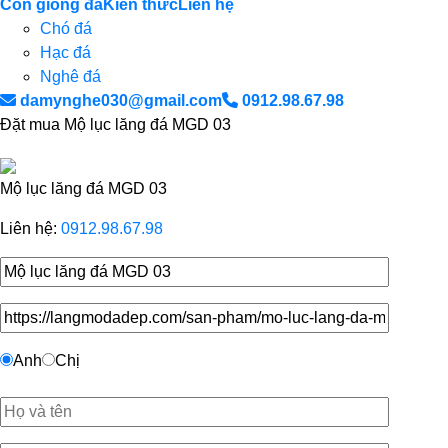
Con giống đá
Kiến thức
Liên hệ
Chó đá
Hạc đá
Nghê đá
damynghe030@gmail.com
0912.98.67.98
Đặt mua Mộ lục lăng đá MGD 03
Mộ lục lăng đá MGD 03
Liên hệ:
0912.98.67.98
Anh
Chị