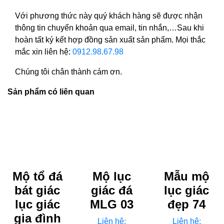
Với phương thức này quý khách hàng sẽ được nhận
thông tin chuyển khoản qua email, tin nhắn,…Sau khi
hoàn tất ký kết hợp đồng sản xuất sản phẩm. Mọi thắc
mắc xin liên hệ:
0912.98.67.98
Chúng tôi chân thành cám ơn.
Sản phẩm có liên quan
Mộ tổ đá
Mộ lục
Mẫu mộ
bát giác
giác đá
lục giác
lục giác
MLG 03
đẹp 74
gia đình
Liên hệ:
Liên hệ: