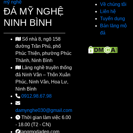
Về chúng tôi
ĐÁ MỸ NGHỆ
Liên hệ
Tuyển dụng
NINH BÌNH
Bán lăng mộ
đá
Số nhà 8, ngõ 158
đường Trần Phú, phố
Phúc Thiện, phường Phúc
Thành, Ninh Bình
Làng nghề truyền thống
đá Ninh Vân – Thôn Xuân
Phúc, Ninh Vân, Hoa Lư,
Ninh Bình
0912.98.67.98
damynghe030@gmail.com
Thời gian làm việc 6.00
- 18.00 (T2 - CN)
langmodadep.com