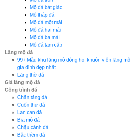
Mộ đá bát giác
Mộ tháp đá
Mộ đá một mái
Mộ đá hai mái
Mộ đá ba mái
Mộ đá tam cấp
Lăng mộ đá
99+ Mẫu khu lăng mộ dòng họ, khuôn viên lăng mộ
gia đình đẹp nhất
Lăng thờ đá
Giá lăng mộ đá
Công trình đá
Chân tảng đá
Cuốn thư đá
Lan can đá
Bia mộ đá
Chậu cảnh đá
Bậc thềm đá