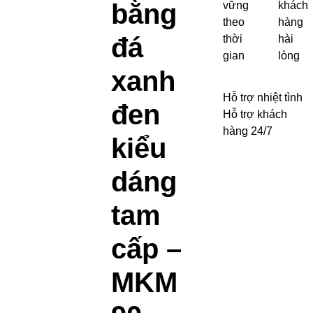
bằng
vững
khách
theo
hàng
đá
thời
hài
gian
lòng
xanh
Hỗ trợ nhiệt tình
đen
Hỗ trợ khách
hàng 24/7
kiểu
dáng
tam
cấp –
MKM