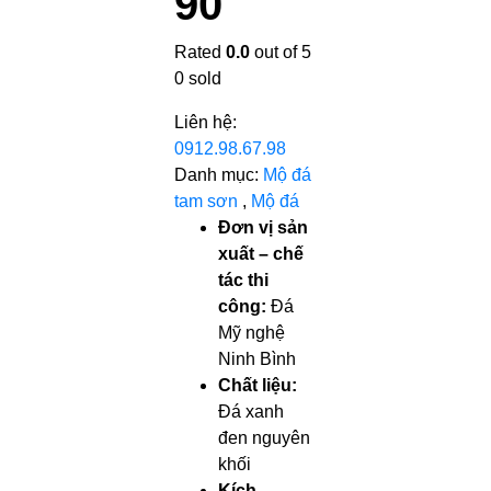
90
Rated
0.0
out of 5
0
sold
Liên hệ:
0912.98.67.98
Danh mục:
Mộ đá
tam sơn
,
Mộ đá
Đơn vị sản
xuất – chế
tác thi
công:
Đá
Mỹ nghệ
Ninh Bình
Chất liệu:
Đá xanh
đen nguyên
khối
Kích