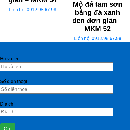
Mộ đá tam sơn
Liên hệ: 0912.98.67.98
bằng đá xanh
đen đơn giản –
MKM 52
Liên hệ: 0912.98.67.98
Họ và tên
Số điện thoại
Địa chỉ