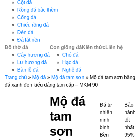
Cột đá
Rồng đá bậc thềm
Cổng đá
Chiếu rồng đá
Đèn đá
Đá lát nền
Đồ thờ đá
Con giống đá
Kiến thức
Liên hệ
Cây hương đá
Chó đá
Lư hương đá
Hạc đá
Bàn lễ đá
Nghê đá
Trang chủ
»
Mộ đá
»
Mộ đá tam sơn
»
Mộ đá tam sơn bằng
đá xanh đen kiểu dáng tam cấp – MKM 90
Mộ đá
Đá tự
Bảo
tam
nhiên
hành
ninh
tốt
sơn
bình
nhất
Bền
95%