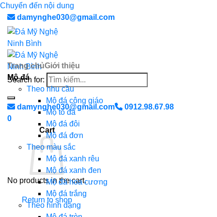
Chuyển đến nội dung
damynghe030@gmail.com
Trang chủ
Giới thiệu
Mộ đá
Search for:
Theo nhu cầu
Mộ đá công giáo
damynghe030@gmail.com
0912.98.67.98
Mộ tổ đá
0
Mộ đá đôi
Cart
Mộ đá đơn
Theo màu sắc
Mộ đá xanh rêu
Mộ đá xanh đen
No products in the cart.
Mộ đá hoa cương
Mộ đá trắng
Return to shop
Theo hình dạng
Mộ đá tròn