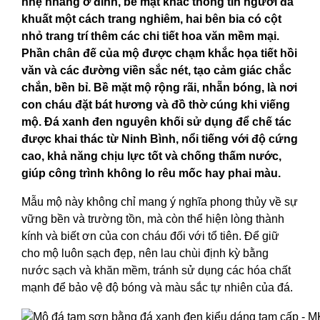
nhẹ nhàng ở đỉnh, bề mặt khắc thông tin người đã
khuất một cách trang nghiêm, hai bên bia có cột
nhỏ trang trí thêm các chi tiết hoa văn mềm mại.
Phần chân đế của mộ được chạm khắc họa tiết hồi
văn và các đường viền sắc nét, tạo cảm giác chắc
chắn, bền bỉ. Bề mặt mộ rộng rãi, nhẵn bóng, là nơi
con cháu đặt bát hương và đồ thờ cúng khi viếng
mộ. Đá xanh đen nguyên khối sử dụng để chế tác
được khai thác từ Ninh Bình, nổi tiếng với độ cứng
cao, khả năng chịu lực tốt và chống thấm nước,
giúp công trình không lo rêu mốc hay phai màu.
Mẫu mộ này không chỉ mang ý nghĩa phong thủy về sự
vững bền và trường tồn, mà còn thể hiện lòng thành
kính và biết ơn của con cháu đối với tổ tiên. Để giữ
cho mộ luôn sạch đẹp, nên lau chùi định kỳ bằng
nước sạch và khăn mềm, tránh sử dụng các hóa chất
mạnh để bảo vệ độ bóng và màu sắc tự nhiên của đá.