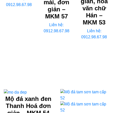
giản, hoa
mái, đơn
0912.98.67.98
văn chữ
giản –
Hán –
MKM 57
MKM 53
Liên hệ:
0912.98.67.98
Liên hệ:
0912.98.67.98
Mộ đá xanh đen
Thanh Hoá đơn
giản – MKM 54