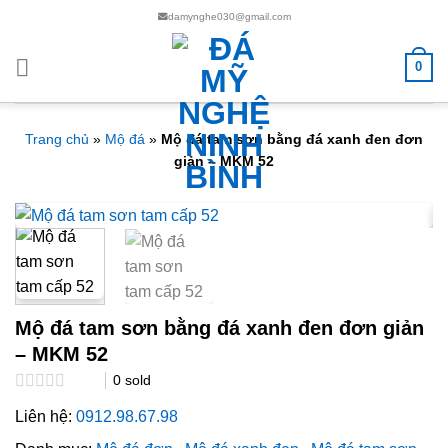
Chuyển
damynghe030@gmail.com
đến
nội
0
dung
Trang chủ
»
Mộ đá
»
Mộ đá tam sơn bằng đá xanh đen đơn
giản – MKM 52
Mộ đá tam sơn bằng đá xanh đen đơn giản
– MKM 52
0
sold
Rated
Liên hệ:
0912.98.67.98
0.0
out