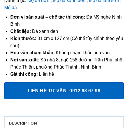
Danh mục:
Mộ đá đơn
,
Mộ đá xanh đen
,
Mộ đá tam sơn
,
of
5
Mộ đá
Đơn vị sản xuất – chế tác thi công:
Đá Mỹ nghệ Ninh
Bình
Chất liệu:
Đá xanh đen
Kích thước:
81 cm x 127 cm (Có thể tùy chỉnh theo yêu
cầu)
Hoa văn chạm khắc:
Không chạm khắc hoa văn
Nơi sản xuất:
Số nhà 8, ngõ 158 đường Trần Phú, phố
Phúc Thiện, phường Phúc Thành, Ninh Bình
Giá thi công:
Liên hệ
LIÊN HỆ TƯ VẤN: 0912.98.67.98
DESCRIPTION