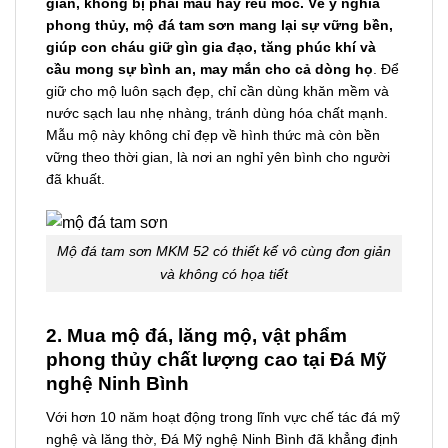
gian, không bị phai màu hay rêu mốc. Về ý nghĩa
phong thủy, mộ đá tam sơn mang lại sự vững bền,
giúp con cháu giữ gìn gia đạo, tăng phúc khí và
cầu mong sự bình an, may mắn cho cả dòng họ
. Để
giữ cho mộ luôn sạch đẹp, chỉ cần dùng khăn mềm và
nước sạch lau nhẹ nhàng, tránh dùng hóa chất mạnh.
Mẫu mộ này không chỉ đẹp về hình thức mà còn bền
vững theo thời gian, là nơi an nghỉ yên bình cho người
đã khuất.
Mộ đá tam sơn MKM 52 có thiết kế vô cùng đơn giản
và không có họa tiết
2. Mua mộ đá, lăng mộ, vật phẩm
phong thủy chất lượng cao tại Đá Mỹ
nghệ Ninh Bình
Với hơn 10 năm hoạt động trong lĩnh vực chế tác đá mỹ
nghệ và lăng thờ, Đá Mỹ nghệ Ninh Bình đã khẳng định