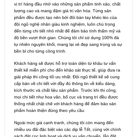
vị trí hàng đầu nhờ vào những sản phẩm tinh xảo, chất
lượng cao và mang đậm giá trị văn hóa. Từng sản
phẩm đều được tạo nên bởi đôi bàn tay khéo léo của
đội ngũ nghệ nhân giàu kinh nghiệm, luôn chú trọng
đến từng chi tiết nhỏ nhất để đảm bảo tính thẩm mỹ và
độ bền vượt thời gian. Chúng tôi chỉ sử dụng 100% đá
tự nhiên nguyên khối, mang lại vẻ đẹp sang trọng và sự
bền bỉ cho từng công trình.
Khách hàng sẽ được hỗ trợ toàn diện từ khâu tư vấn
thiết kế miễn phí cho đến khảo sát thực tế, giúp đưa ra
giải pháp thi công tối ưu nhất. Đội ngũ thiết kế sẽ cung
cấp bản vẽ chi tiết với đầy đủ thông tin về kiểu dáng,
kích thước và chất liệu sản phẩm. Trước khi thi công,
mọi chi tiết như hoa văn, bố cục và trang trí đều được
thống nhất chặt chẽ với khách hàng để đảm bảo sản
phẩm hoàn thiện đúng theo yêu cầu.
Ngoài mức giá cạnh tranh, chúng tôi còn mang đến
nhiều ưu đãi đặc biệt vào các dịp lễ Tết, cùng với chính
sách đặt cọc linh hoạt và dịch vụ vận chuyển, lắp đặt