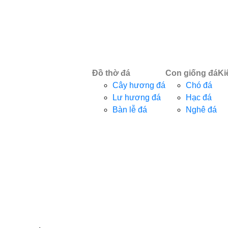
Đồ thờ đá
Con giống đá
Ki
Cây hương đá
Chó đá
Lư hương đá
Hạc đá
Bàn lễ đá
Nghê đá