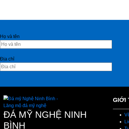
Họ và tên
Địa chỉ
GIỚI
ĐÁ MỸ NGHỆ NINH
Về
Li
BÌNH
T