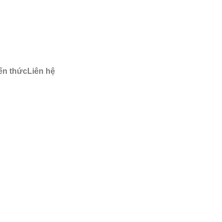
ến thức
Liên hệ