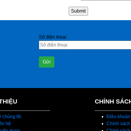
Số điện thoại
 THIỆU
CHÍNH SÁC
 chúng tôi
Điều khoản
ên hệ
Chính sách
uyển dụng
Chính sách 