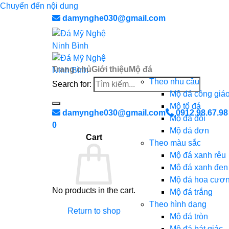
Chuyển đến nội dung
damynghe030@gmail.com
Trang chủ
Giới thiệu
Mộ đá
Theo nhu cầu
Search for:
Mộ đá công giá
Mộ tổ đá
damynghe030@gmail.com
0912.98.67.98
Mộ đá đôi
0
Mộ đá đơn
Cart
Theo màu sắc
Mộ đá xanh rêu
Mộ đá xanh đen
Mộ đá hoa cươ
No products in the cart.
Mộ đá trắng
Theo hình dạng
Return to shop
Mộ đá tròn
Mộ đá bát giác