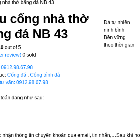
 nhà thờ bằng đá NB 43
u cổng nhà thờ
Đá tự nhiên
ng đá NB 43
ninh bình
Bền vững
theo thời gian
.0
out of 5
er review)
0
sold
:
0912.98.67.98
ục:
Cổng đá
,
Công trình đá
 tư vấn: 0912.98.67.98
 toán dạng như sau:
nhận thông tin chuyển khoản qua email, tin nhắn,…Sau khi hoà