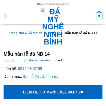
Chuyển
damynghe030@gmail.com
đến
nội
0
dung
Trang chủ
»
Đồ thờ đá
»
Bàn lễ đá
»
Mẫu bàn lễ đá NB 14
Mẫu bàn lễ đá NB 14
(customer review)
0
sold
Rated
Liên hệ:
0912.98.67.98
0.0
out
Danh mục:
Bàn lễ đá
,
Đồ thờ đá
of
5
LIÊN HỆ TƯ VẤN: 0912.98.67.98