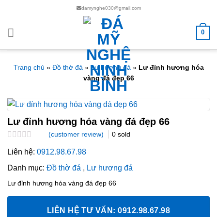
Chuyển
damynghe030@gmail.com
đến
nội
0
dung
Trang chủ
»
Đồ thờ đá
»
Lư hương đá
»
Lư đỉnh hương hóa
vàng đá đẹp 66
Lư đỉnh hương hóa vàng đá đẹp 66
(customer review)
0
sold
Rated
Liên hệ:
0912.98.67.98
0.0
out
Danh mục:
Đồ thờ đá
,
Lư hương đá
of
5
Lư đỉnh hương hóa vàng đá đẹp 66
LIÊN HỆ TƯ VẤN: 0912.98.67.98