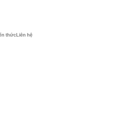
ến thức
Liên hệ