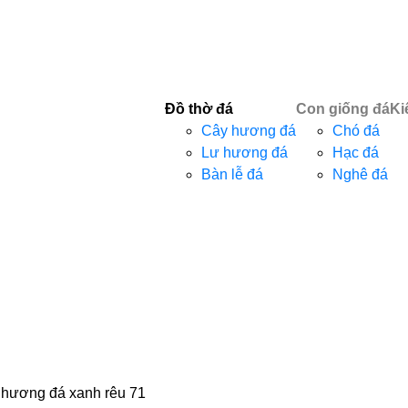
Đồ thờ đá
Con giống đá
Ki
Cây hương đá
Chó đá
Lư hương đá
Hạc đá
Bàn lễ đá
Nghê đá
 hương đá xanh rêu 71