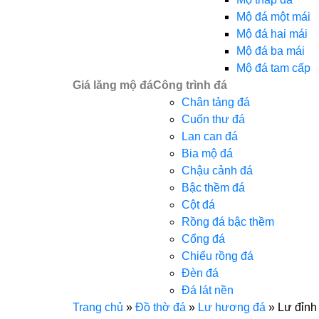
Mộ đá một mái
Mộ đá hai mái
Mộ đá ba mái
Mộ đá tam cấp
Giá lăng mộ đá
Công trình đá
Chân tảng đá
Cuốn thư đá
Lan can đá
Bia mộ đá
Chậu cảnh đá
Bậc thềm đá
Cột đá
Rồng đá bậc thềm
Cổng đá
Chiếu rồng đá
Đèn đá
Đá lát nền
Trang chủ
»
Đồ thờ đá
»
Lư hương đá
»
Lư đỉnh