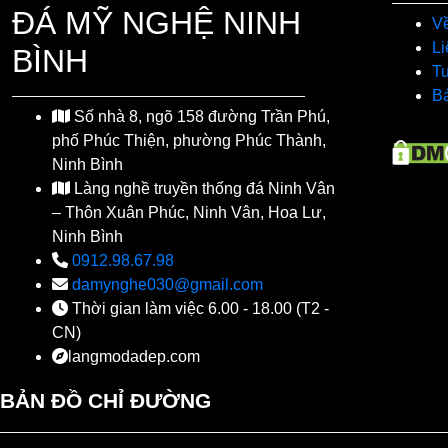
ĐÁ MỸ NGHỆ NINH
Về
Li
BÌNH
T
Bá
Số nhà 8, ngõ 158 đường Trần Phú,
phố Phúc Thiện, phường Phúc Thành,
Ninh Bình
Làng nghề truyền thống đá Ninh Vân
– Thôn Xuân Phúc, Ninh Vân, Hoa Lư,
Ninh Bình
0912.98.67.98
damynghe030@gmail.com
Thời gian làm việc 6.00 - 18.00 (T2 -
CN)
langmodadep.com
BẢN ĐỒ CHỈ ĐƯỜNG