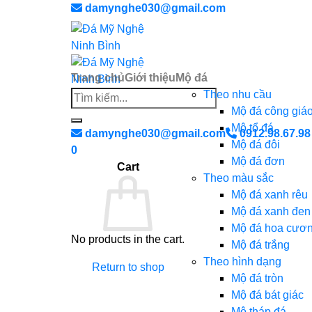
Chuyển
damynghe030@gmail.com
đến
nội
dung
Trang chủ
Giới thiệu
Mộ đá
Theo nhu cầu
Search
Mộ đá công giá
for:
Mộ tổ đá
damynghe030@gmail.com
0912.98.67.98
Mộ đá đôi
0
Mộ đá đơn
Cart
Theo màu sắc
Mộ đá xanh rêu
Mộ đá xanh đen
Mộ đá hoa cươ
No products in the cart.
Mộ đá trắng
Theo hình dạng
Return to shop
Mộ đá tròn
Mộ đá bát giác
Mộ tháp đá