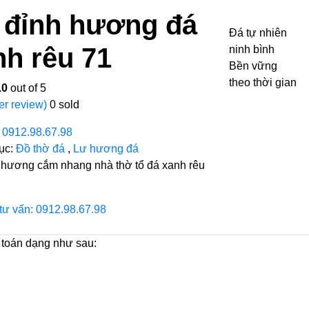
 đỉnh hương đá
Đá tự nhiên
nh rêu 71
ninh bình
Bền vững
theo thời gian
.0
out of 5
er review)
0
sold
:
0912.98.67.98
ục:
Đồ thờ đá
,
Lư hương đá
 hương cắm nhang nhà thờ tổ đá xanh rêu
 tư vấn: 0912.98.67.98
 toán dạng như sau: