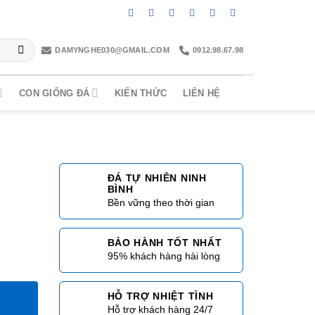
DAMYNGHE030@GMAIL.COM
0912.98.67.98
CON GIỐNG ĐÁ
KIẾN THỨC
LIÊN HỆ
ĐÁ TỰ NHIÊN NINH
BÌNH
Bền vững theo thời gian
BẢO HÀNH TỐT NHẤT
95% khách hàng hài lòng
HỖ TRỢ NHIỆT TÌNH
8
Hỗ trợ khách hàng 24/7