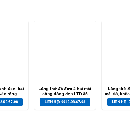
anh đen, hai
Lăng thờ đá đơn 2 hai mái
Lăng thờ đ
văn rồng
cộng đồng đẹp LTD 85
mái đá, khắc
 NB 48
L
2.98.67.98
LIÊN HỆ: 0912.98.67.98
LIÊN HỆ: 