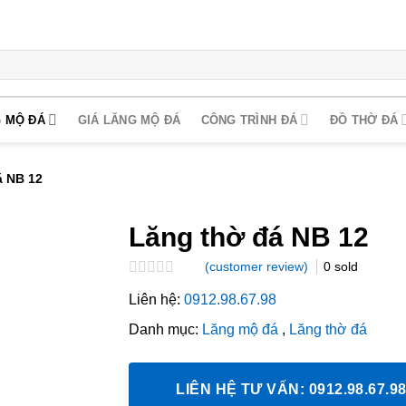
 MỘ ĐÁ
GIÁ LĂNG MỘ ĐÁ
CÔNG TRÌNH ĐÁ
ĐỒ THỜ ĐÁ
á NB 12
Lăng thờ đá NB 12
(customer review)
0
sold
Rated
Liên hệ:
0912.98.67.98
0.0
out
Danh mục:
Lăng mộ đá
,
Lăng thờ đá
of
5
LIÊN HỆ TƯ VẤN: 0912.98.67.9