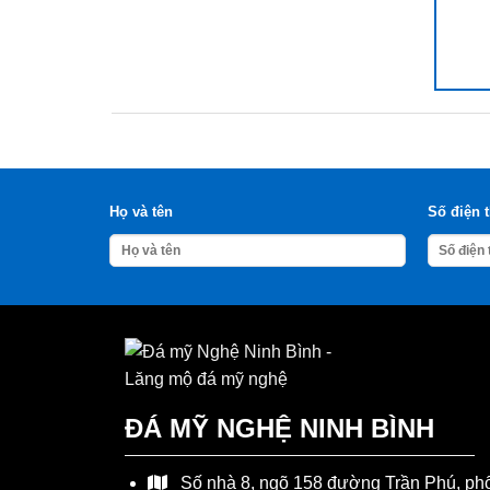
Họ và tên
Số điện 
ĐÁ MỸ NGHỆ NINH BÌNH
Số nhà 8, ngõ 158 đường Trần Phú, ph