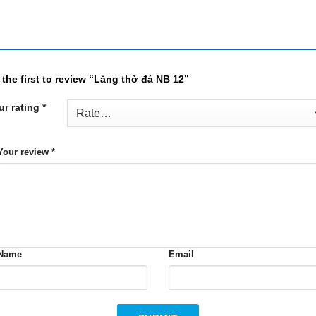
 the first to review “Lăng thờ đá NB 12”
ur rating
*
Your review
*
Name
Email