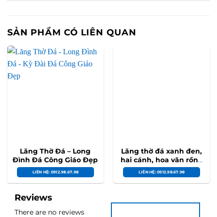
SẢN PHẨM CÓ LIÊN QUAN
Lăng Thờ Đá – Long
Lăng thờ đá xanh đen,
Đình Đá Công Giáo Đẹp
hai cánh, hoa văn rồng
phượng – NB 48
LIÊN HỆ: 0912.98.67.98
LIÊN HỆ: 0912.98.67.98
Reviews
There are no reviews