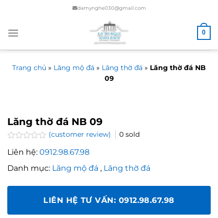
Chuyển
damynghe030@gmail.com
đến
nội
0
dung
Trang chủ
»
Lăng mộ đá
»
Lăng thờ đá
»
Lăng thờ đá NB
09
Lăng thờ đá NB 09
(customer review)
0
sold
Rated
Liên hệ:
0912.98.67.98
0.0
out
Danh mục:
Lăng mộ đá
,
Lăng thờ đá
of
5
LIÊN HỆ TƯ VẤN: 0912.98.67.98