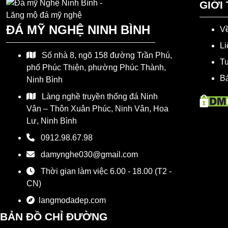
GIỚI
ĐÁ MỸ NGHỆ NINH BÌNH
Về
Li
Số nhà 8, ngõ 158 đường Trần Phú,
T
phố Phúc Thiện, phường Phúc Thành,
Bá
Ninh Bình
Làng nghề truyền thống đá Ninh
Vân – Thôn Xuân Phúc, Ninh Vân, Hoa
Lư, Ninh Bình
0912.98.67.98
damynghe030@gmail.com
Thời gian làm việc 6.00 - 18.00 (T2 -
CN)
langmodadep.com
BẢN ĐỒ CHỈ ĐƯỜNG