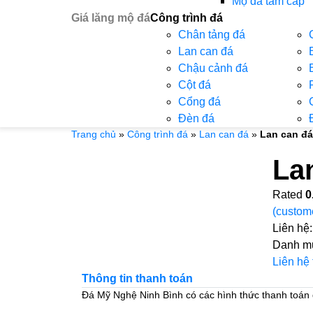
Mộ đá tam cấp
Giá lăng mộ đá
Công trình đá
Chân tảng đá
Lan can đá
Chậu cảnh đá
Cột đá
Cổng đá
Đèn đá
Trang chủ
»
Công trình đá
»
Lan can đá
»
Lan can đá
La
Rated
0
(custom
Liên hệ
Danh m
Liên hệ
Thông tin thanh toán
Đá Mỹ Nghệ Ninh Bình có các hình thức thanh toán