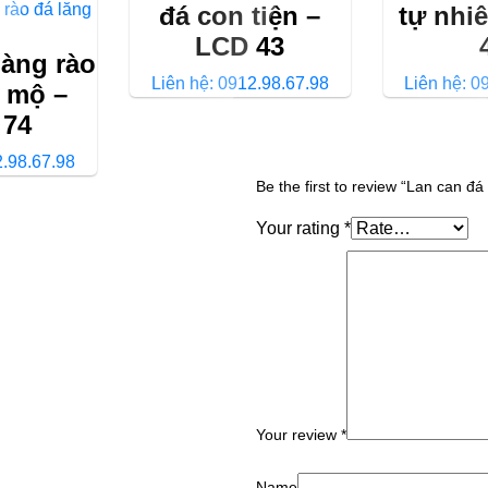
đá con tiện –
tự nhi
LCD 43
hàng rào
Liên hệ: 0912.98.67.98
Liên hệ: 0
g mộ –
 74
2.98.67.98
Be the first to review “Lan can đ
Your rating
*
Your review
*
Name