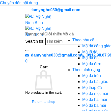
Chuyển đến nội dung
damynghe030@gmail.com
Trang chủ
Giới thiệu
Mộ đá
Theo nhu cầu
Search for:
Mộ đá công giá
Mộ tổ đá
damynghe030@gmail.com
0912.98.67.9
Mộ đá đôi
0
Mộ đá đơn
Cart
Theo hình dạng
Mộ đá tròn
Mộ đá bát giác
Mộ tháp đá
No products in the cart.
Mộ đá một mái
Mộ đá hai mái
Return to shop
Mộ đá ba mái