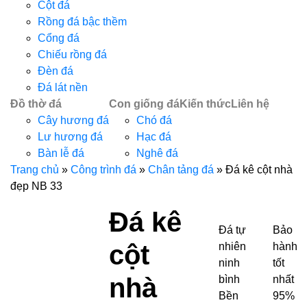
Cột đá
Rồng đá bậc thềm
Cổng đá
Chiếu rồng đá
Đèn đá
Đá lát nền
Đồ thờ đá
Con giống đá
Kiến thức
Liên hệ
Cây hương đá
Chó đá
Lư hương đá
Hạc đá
Bàn lễ đá
Nghê đá
Trang chủ
»
Công trình đá
»
Chân tảng đá
»
Đá kê cột nhà
đẹp NB 33
Đá kê
Đá tự
Bảo
cột
nhiên
hành
ninh
tốt
nhà
bình
nhất
Bền
95%