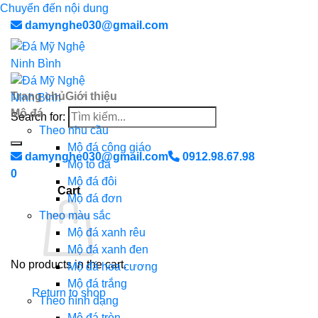
Chuyển đến nội dung
damynghe030@gmail.com
Trang chủ
Giới thiệu
Mộ đá
Search for:
Theo nhu cầu
Mộ đá công giáo
damynghe030@gmail.com
0912.98.67.98
Mộ tổ đá
0
Mộ đá đôi
Cart
Mộ đá đơn
Theo màu sắc
Mộ đá xanh rêu
Mộ đá xanh đen
No products in the cart.
Mộ đá hoa cương
Mộ đá trắng
Return to shop
Theo hình dạng
Mộ đá tròn