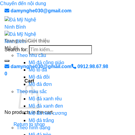
Chuyển đến nội dung
damynghe030@gmail.com
Trang chủ
Giới thiệu
Mộ đá
Search for:
Theo nhu cầu
Mộ đá công giáo
damynghe030@gmail.com
0912.98.67.98
Mộ tổ đá
0
Mộ đá đôi
Cart
Mộ đá đơn
Theo màu sắc
Mộ đá xanh rêu
Mộ đá xanh đen
No products in the cart.
Mộ đá hoa cương
Mộ đá trắng
Return to shop
Theo hình dạng
Mộ đá tròn