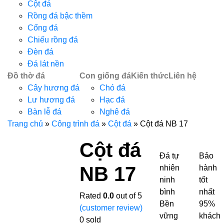
Cột đá
Rồng đá bậc thềm
Cổng đá
Chiếu rồng đá
Đèn đá
Đá lát nền
Đồ thờ đá
Con giống đá
Kiến thức
Liên hệ
Cây hương đá
Chó đá
Lư hương đá
Hạc đá
Bàn lễ đá
Nghê đá
Trang chủ
»
Công trình đá
»
Cột đá
»
Cột đá NB 17
Cột đá
Đá tự
Bảo
NB 17
nhiên
hành
ninh
tốt
bình
nhất
Rated
0.0
out of 5
Bền
95%
(customer review)
vững
khách
0
sold