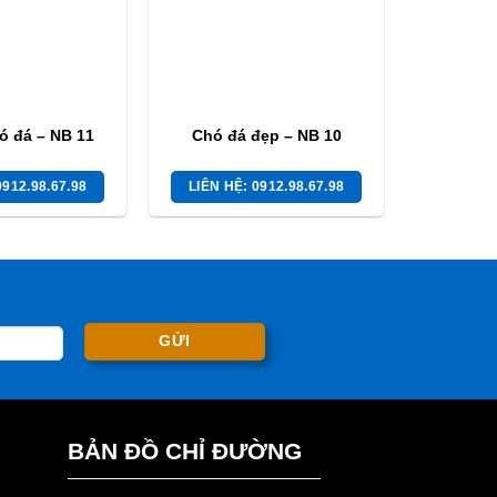
ó đá – NB 11
Chó đá đẹp – NB 10
0912.98.67.98
LIÊN HỆ: 0912.98.67.98
BẢN ĐỒ CHỈ ĐƯỜNG