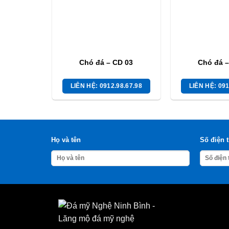
Chó đá – CD 03
Chó đá –
LIÊN HỆ: 0912.98.67.98
LIÊN HỆ: 091
Họ và tên
Số điện 