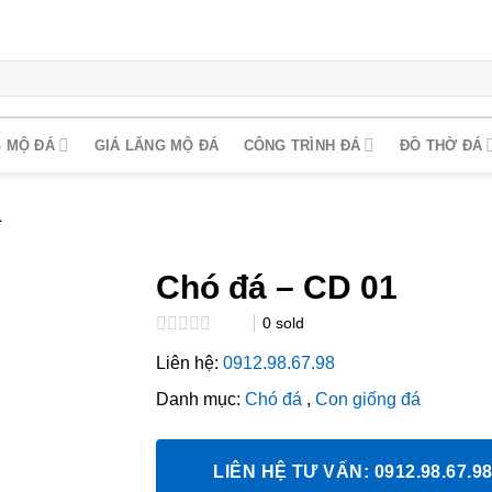
 MỘ ĐÁ
GIÁ LĂNG MỘ ĐÁ
CÔNG TRÌNH ĐÁ
ĐỒ THỜ ĐÁ
1
Chó đá – CD 01
0
sold
Rated
Liên hệ:
0912.98.67.98
0.0
out
Danh mục:
Chó đá
,
Con giống đá
of
5
LIÊN HỆ TƯ VẤN: 0912.98.67.9