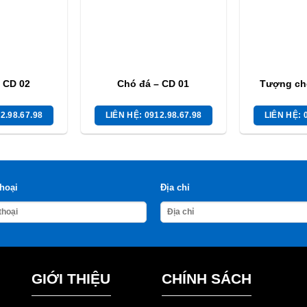
 CD 02
Chó đá – CD 01
Tượng ch
2.98.67.98
LIÊN HỆ: 0912.98.67.98
LIÊN HỆ: 
thoại
Địa chỉ
GIỚI THIỆU
CHÍNH SÁCH