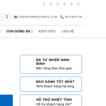
DAMYNGHE030@GMAIL.COM
0912.98.67.98
CON GIỐNG ĐÁ
KIẾN THỨC
LIÊN HỆ
ĐÁ TỰ NHIÊN NINH
BÌNH
Bền vững theo thời gian
BẢO HÀNH TỐT NHẤT
95% khách hàng hài lòng
HỖ TRỢ NHIỆT TÌNH
8
Hỗ trợ khách hàng 24/7