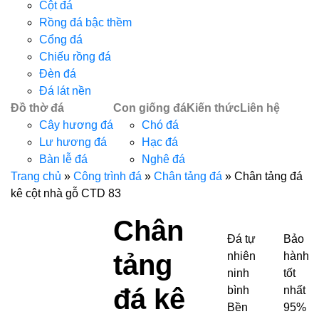
Cột đá
Rồng đá bậc thềm
Cổng đá
Chiếu rồng đá
Đèn đá
Đá lát nền
Đồ thờ đá
Con giống đá
Kiến thức
Liên hệ
Cây hương đá
Chó đá
Lư hương đá
Hạc đá
Bàn lễ đá
Nghê đá
Trang chủ
»
Công trình đá
»
Chân tảng đá
»
Chân tảng đá
kê cột nhà gỗ CTD 83
Chân
Đá tự
Bảo
tảng
nhiên
hành
ninh
tốt
đá kê
bình
nhất
Bền
95%