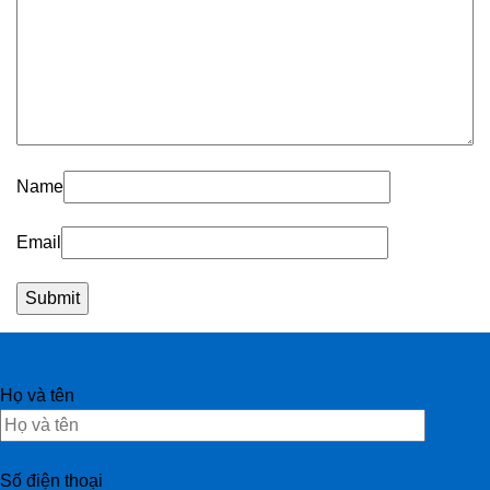
Name
Email
Họ và tên
Số điện thoại