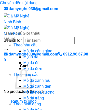
Chuyển đến nội dung
damynghe030@gmail.com
Trang chủ
Giới thiệu
Mộ đá
Search for:
Theo nhu cầu
Mộ đá công giáo
damynghe030@gmail.com
0912.98.67.98
Mộ tổ đá
0
Mộ đá đôi
Cart
Mộ đá đơn
Theo màu sắc
Mộ đá xanh rêu
Mộ đá xanh đen
No products in the cart.
Mộ đá hoa cương
Mộ đá trắng
Return to shop
Theo hình dạng
Mộ đá tròn