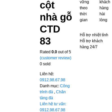
cột
vững
khách
theo
hàng
nhà gỗ
thời
hài
gian
lòng
CTD
Hỗ trợ nhiệt tình
83
Hỗ trợ khách
hàng 24/7
Rated
0.0
out of 5
(customer review)
0
sold
Liên hệ:
0912.98.67.98
Danh mục:
Công
trình đá
,
Chân
tảng đá
Liên hệ tư vấn:
0912.98.67.98