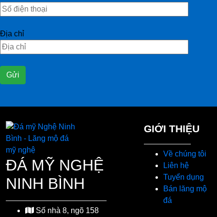
Địa chỉ
GIỚI THIỆU
Về chúng tôi
ĐÁ MỸ NGHỆ
Liên hệ
Tuyển dụng
NINH BÌNH
Bán lăng mộ
đá
Số nhà 8, ngõ 158