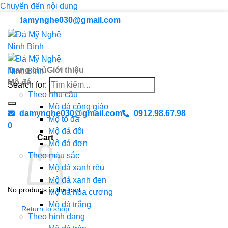
Chuyển đến nội dung
damynghe030@gmail.com
Trang chủ
Giới thiệu
Mộ đá
Search for:
Theo nhu cầu
Mộ đá công giáo
damynghe030@gmail.com
0912.98.67.98
Mộ tổ đá
0
Mộ đá đôi
Cart
Mộ đá đơn
Theo màu sắc
Mộ đá xanh rêu
Mộ đá xanh đen
No products in the cart.
Mộ đá hoa cương
Mộ đá trắng
Return to shop
Theo hình dạng