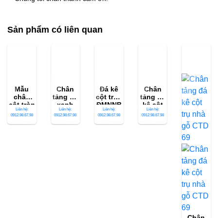
Sản phẩm có liên quan
Mẫu
Chân
Đá kê
Chân
chân
tảng đá
cột tròn
tảng đá
cột tròn
xanh
ĐMNNB
kê cột
Liên hệ:
Liên hệ:
Liên hệ:
Liên hệ:
đẹp –
rêu kê
53
nhà gỗ
0912.98.67.98
0912.98.67.98
0912.98.67.98
0912.98.67.98
CTD 85
cột nhà
CTD 82
gỗ CTD
84
Chân