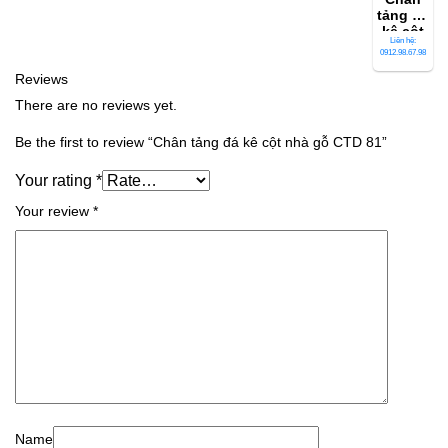
tảng đá
kê cột
Liên hệ:
trụ nhà
0912.98.67.98
gỗ CTD
Reviews
69
There are no reviews yet.
Be the first to review “Chân tảng đá kê cột nhà gỗ CTD 81”
Your rating
*
Your review
*
Name