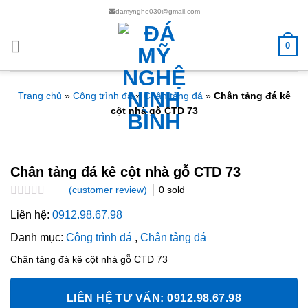
Chuyển
damynghe030@gmail.com
đến
nội
0
dung
Trang chủ
»
Công trình đá
»
Chân tảng đá
»
Chân tảng đá kê
cột nhà gỗ CTD 73
Chân tảng đá kê cột nhà gỗ CTD 73
(customer review)
0
sold
Rated
Liên hệ:
0912.98.67.98
0.0
out
Danh mục:
Công trình đá
,
Chân tảng đá
of
5
Chân tảng đá kê cột nhà gỗ CTD 73
LIÊN HỆ TƯ VẤN: 0912.98.67.98