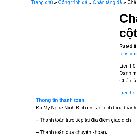
Trang chủ
»
Công trình đá
»
Chân tảng đá
»
Chân
Ch
cộ
Rated
0
(custom
Liên hệ
Danh m
Chân tả
Liên hệ
Thông tin thanh toán
Đá Mỹ Nghệ Ninh Bình có các hình thức thanh
– Thanh toán trực tiếp tại địa điểm giao dịch
– Thanh toán qua chuyển khoản.