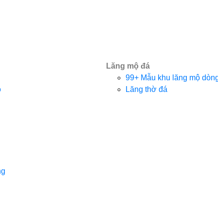
Lăng mộ đá
99+ Mẫu khu lăng mộ dòng 
o
Lăng thờ đá
ng