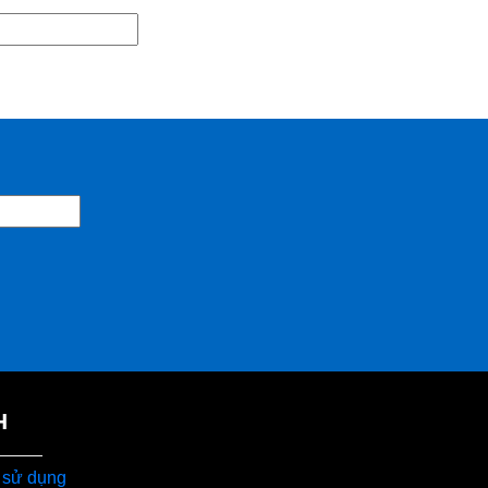
H
 sử dụng