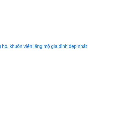
họ, khuôn viên lăng mộ gia đình đẹp nhất