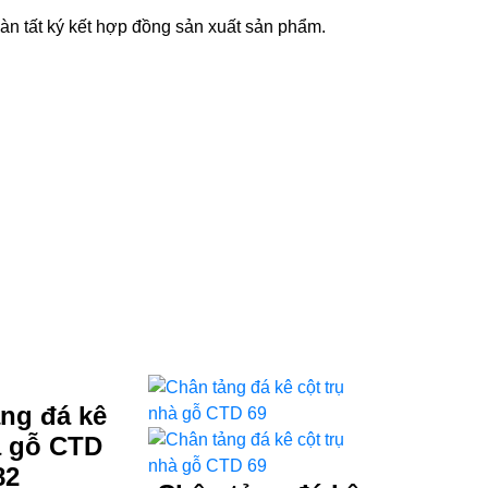
n tất ký kết hợp đồng sản xuất sản phẩm.
ng đá kê
à gỗ CTD
82