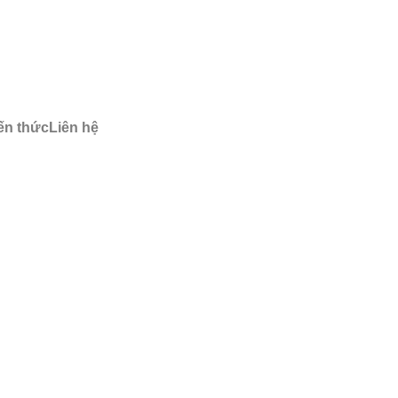
ến thức
Liên hệ