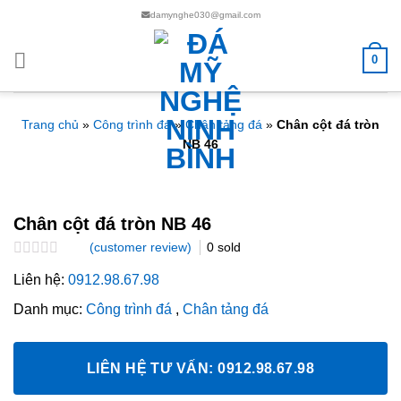
Chuyển
damynghe030@gmail.com
đến
nội
0
dung
Trang chủ
»
Công trình đá
»
Chân tảng đá
»
Chân cột đá tròn
NB 46
Chân cột đá tròn NB 46
(customer review)
0
sold
Rated
Liên hệ:
0912.98.67.98
0.0
out
Danh mục:
Công trình đá
,
Chân tảng đá
of
5
LIÊN HỆ TƯ VẤN: 0912.98.67.98