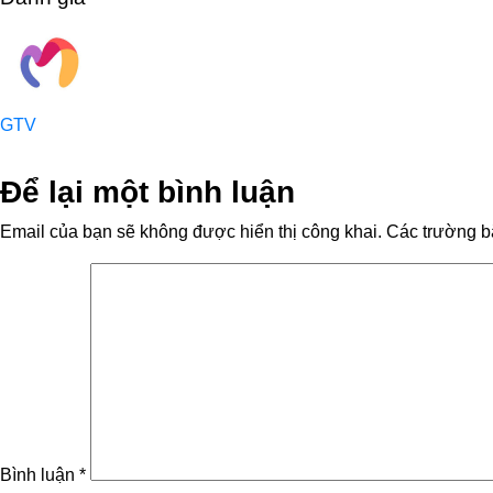
GTV
Để lại một bình luận
Email của bạn sẽ không được hiển thị công khai.
Các trường b
Bình luận
*