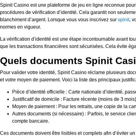
Spinit Casino est une plateforme de jeu en ligne reconnue pour 
procédures de vérification d’identité. Cela garantit non seulemen
blanchiment d’argent. Lorsque vous vous inscrivez sur
spinit
, v
normes en vigueur.
La vérification d’identité est une étape incontournable avant tout
que les transactions financières sont sécurisées. Cela évite éga
Quels documents Spinit Casi
Pour valider votre identité, Spinit Casino réclame plusieurs do
et votre moyen de paiement. Voici la liste des principaux justifica
Pièce d’identité officielle : Carte nationale d’identité, pa
Justificatif de domicile : Facture récente (moins de 3 mois)
Moyen de paiement : Pour les retraits, une copie de la cart
Autres documents (si nécessaire) : Parfois, le service cli
compte bancaire.
Ces documents doivent être lisibles et complets afin d’éviter un