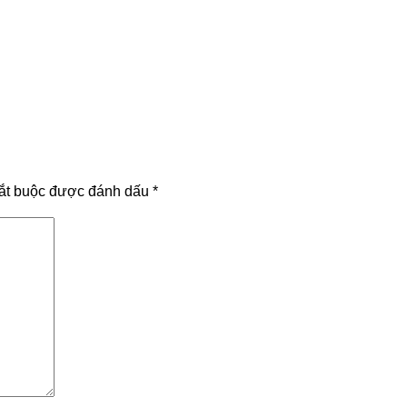
ắt buộc được đánh dấu
*