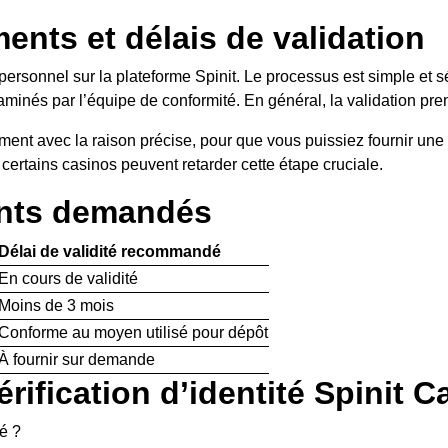
ts et délais de validation
personnel sur la plateforme Spinit. Le processus est simple et 
minés par l’équipe de conformité. En général, la validation pre
ent avec la raison précise, pour que vous puissiez fournir une v
certains casinos peuvent retarder cette étape cruciale.
nts demandés
Délai de validité recommandé
En cours de validité
Moins de 3 mois
Conforme au moyen utilisé pour dépôt
À fournir sur demande
rification d’identité Spinit C
té ?