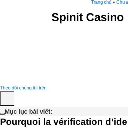
Trang chủ
»
Chưa 
Spinit Casino 
Theo dõi chúng tôi trên
Mục lục bài viết:
Pourquoi la vérification d’ide