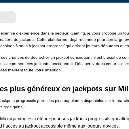
cennie d’expérience dans le secteur iGaming, je vous propose un tour 
 matière de jackpots. Cette plateforme, déjà reconnue pour son large évent
achines à sous à jackpot progressif qui attirent joueurs débutants et c
 ses chances de décrocher un jackpot conséquent, il est crucial de c
aussi comment ces jackpots fonctionnent. Découvrez dans cet article l
elles méritent toute votre attention.
les plus généreux en jackpots sur Mi
à jackpots progressifs parmi les plus populaires disponibles sur le march
s gros gains :
icrogaming est célèbre pour ses jackpots progressifs qui attei
end l’accès au jackpot accessible même aux joueurs novices.