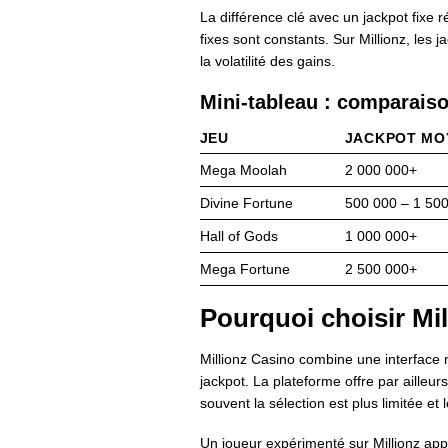
La différence clé avec un jackpot fixe r
fixes sont constants. Sur Millionz, les
la volatilité des gains.
Mini-tableau : comparaiso
JEU
JACKPOT MOY
Mega Moolah
2 000 000+
Divine Fortune
500 000 – 1 50
Hall of Gods
1 000 000+
Mega Fortune
2 500 000+
Pourquoi choisir Mil
Millionz Casino combine une interface 
jackpot. La plateforme offre par aille
souvent la sélection est plus limitée et
Un joueur expérimenté sur Millionz ap