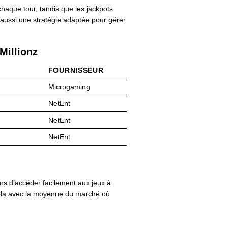
chaque tour, tandis que les jackpots
t aussi une stratégie adaptée pour gérer
Millionz
FOURNISSEUR
Microgaming
NetEnt
NetEnt
NetEnt
rs d’accéder facilement aux jeux à
 cela avec la moyenne du marché où