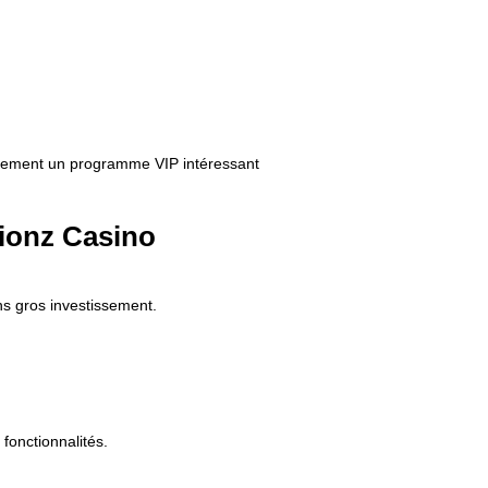
également un programme VIP intéressant
lionz Casino
ns gros investissement.
fonctionnalités.