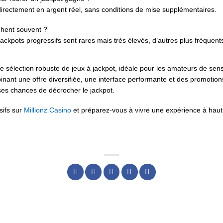
 directement en argent réel, sans conditions de mise supplémentaires.
chent souvent ?
jackpots progressifs sont rares mais très élevés, d’autres plus fréque
 sélection robuste de jeux à jackpot, idéale pour les amateurs de sens
ant une offre diversifiée, une interface performante et des promotions
ses chances de décrocher le jackpot.
sifs sur
Millionz Casino
et préparez-vous à vivre une expérience à haut 