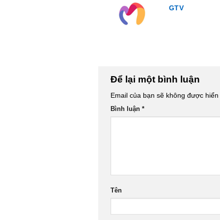
GTV
Để lại một bình luận
Email của bạn sẽ không được hiển t
Bình luận
*
Tên