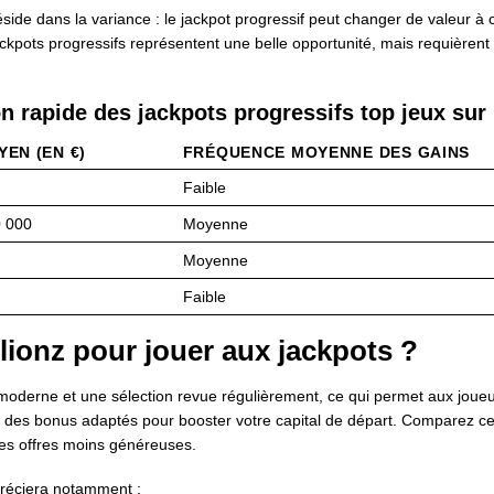
éside dans la variance : le jackpot progressif peut changer de valeur à 
 jackpots progressifs représentent une belle opportunité, mais requièren
n rapide des jackpots progressifs top jeux sur 
EN (EN €)
FRÉQUENCE MOYENNE DES GAINS
Faible
0 000
Moyenne
Moyenne
Faible
lionz pour jouer aux jackpots ?
moderne et une sélection revue régulièrement, ce qui permet aux joueu
urs des bonus adaptés pour booster votre capital de départ. Comparez
 les offres moins généreuses.
préciera notamment :