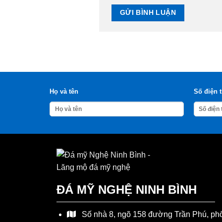
Họ và tên
Số điện 
ĐÁ MỸ NGHỆ NINH BÌNH
Số nhà 8, ngõ 158 đường Trần Phú, ph