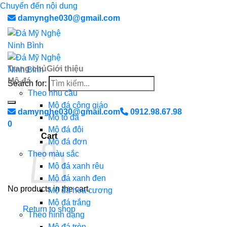
Chuyển đến nội dung
damynghe030@gmail.com
Trang chủ
Giới thiệu
Mộ đá
Search for:
Theo nhu cầu
Mộ đá công giáo
damynghe030@gmail.com
0912.98.67.98
Mộ tổ đá
0
Mộ đá đôi
Cart
Mộ đá đơn
Theo màu sắc
Mộ đá xanh rêu
Mộ đá xanh đen
No products in the cart.
Mộ đá hoa cương
Mộ đá trắng
Return to shop
Theo hình dạng
Mộ đá tròn