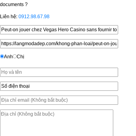
documents ?
Liên hệ:
0912.98.67.98
Anh
Chị