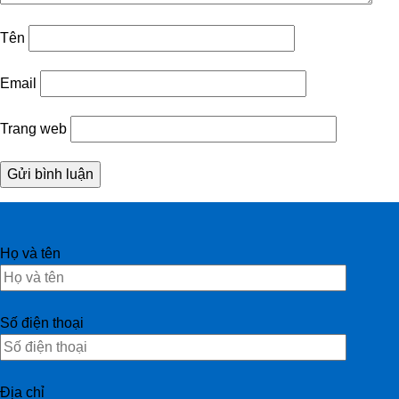
Tên
Email
Trang web
Họ và tên
Số điện thoại
Địa chỉ