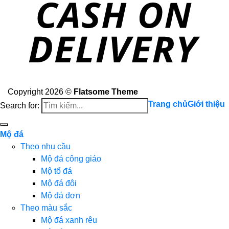
Copyright 2026 ©
Flatsome Theme
Trang chủ
Giới thiệu
Search for:
Mộ đá
Theo nhu cầu
Mộ đá công giáo
Mộ tổ đá
Mộ đá đôi
Mộ đá đơn
Theo màu sắc
Mộ đá xanh rêu