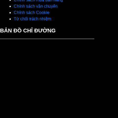
Chính sách vận chuyển
Chính sách Cookie
Từ chối trách nhiệm
BẢN ĐỒ CHỈ ĐƯỜNG