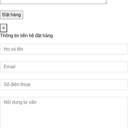
×
Thông tin liên hệ đặt hàng