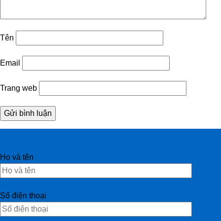
Tên
Email
Trang web
Họ và tên
Số điện thoại