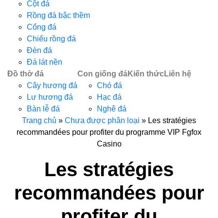
Cột đá
Rồng đá bậc thềm
Cổng đá
Chiếu rồng đá
Đèn đá
Đá lát nền
Đồ thờ đá
Con giống đá
Kiến thức
Liên hệ
Cây hương đá
Chó đá
Lư hương đá
Hạc đá
Bàn lễ đá
Nghê đá
Trang chủ
»
Chưa được phân loại
»
Les stratégies
recommandées pour profiter du programme VIP Fgfox
Casino
Les stratégies
recommandées pour
profiter du