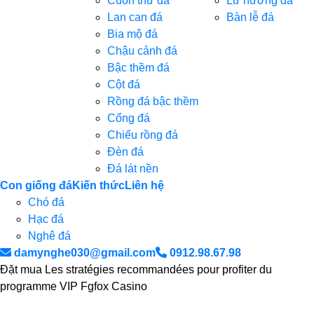
Cuốn thư đá
Lư hương đá
Lan can đá
Bàn lễ đá
Bia mộ đá
Chậu cảnh đá
Bậc thềm đá
Cột đá
Rồng đá bậc thềm
Cổng đá
Chiếu rồng đá
Đèn đá
Đá lát nền
Con giống đá
Kiến thức
Liên hệ
Chó đá
Hạc đá
Nghê đá
damynghe030@gmail.com
0912.98.67.98
Đặt mua Les stratégies recommandées pour profiter du
programme VIP Fgfox Casino