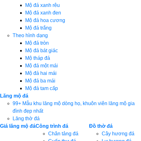
Mộ đá xanh rêu
Mộ đá xanh đen
Mộ đá hoa cương
Mộ đá trắng
Theo hình dạng
Mộ đá tròn
Mộ đá bát giác
Mộ tháp đá
Mộ đá một mái
Mộ đá hai mái
Mộ đá ba mái
Mộ đá tam cấp
Lăng mộ đá
99+ Mẫu khu lăng mộ dòng họ, khuôn viên lăng mộ gia
đình đẹp nhất
Lăng thờ đá
Giá lăng mộ đá
Công trình đá
Đồ thờ đá
Chân tảng đá
Cây hương đá