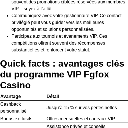
souvent des promotions ciblées réservées aux membres
VIP – soyez à l’affût.
Communiquez avec votre gestionnaire VIP. Ce contact
privilégié peut vous guider vers les meilleures
opportunités et solutions personnalisées.
Participez aux tournois et événements VIP. Ces
compétitions offrent souvent des récompenses
substantielles et renforcent votre statut.
Quick facts : avantages clés
du programme VIP Fgfox
Casino
Avantage
Détail
Cashback
Jusqu’à 15 % sur vos pertes nettes
personnalisé
Bonus exclusifs
Offres mensuelles et cadeaux VIP
Assistance privée et conseils