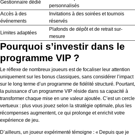
Gestionnaire dédié
personnalisés
Accès à des
Invitations à des soirées et tournois
événements
réservés
Plafonds de dépôt et de retrait sur-
Limites adaptées
mesure
Pourquoi s’investir dans le
programme VIP ?
Le réflexe de nombreux joueurs est de focaliser leur attention
uniquement sur les bonus classiques, sans considérer l’impact
sur le long terme d’un programme de fidélité structuré. Pourtant,
la puissance d’un programme VIP réside dans sa capacité à
transformer chaque mise en une valeur ajoutée. C’est un cercle
vertueux : plus vous jouez selon la stratégie optimale, plus les
récompenses augmentent, ce qui prolonge et enrichit votre
expérience de jeu.
D’ailleurs, un joueur expérimenté témoigne : « Depuis que je