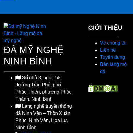
GIỚI THIỆU
Về chúng tôi
ĐÁ MỸ NGHỆ
Liên hệ
Tuyển dụng
NINH BÌNH
Bán lăng mộ
đá
Số nhà 8, ngõ 158
đường Trần Phú, phố
Phúc Thiện, phường Phúc
Thành, Ninh Bình
Làng nghề truyền thống
đá Ninh Vân – Thôn Xuân
Phúc, Ninh Vân, Hoa Lư,
Ninh Bình