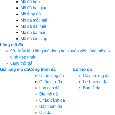
Mộ đá tròn
Mộ đá bát giác
Mộ tháp đá
Mộ đá một mái
Mộ đá hai mái
Mộ đá ba mái
Mộ đá tam cấp
Lăng mộ đá
99+ Mẫu khu lăng mộ dòng họ, khuôn viên lăng mộ gia
đình đẹp nhất
Lăng thờ đá
Giá lăng mộ đá
Công trình đá
Đồ thờ đá
Chân tảng đá
Cây hương đá
Cuốn thư đá
Lư hương đá
Lan can đá
Bàn lễ đá
Bia mộ đá
Chậu cảnh đá
Bậc thềm đá
Cột đá