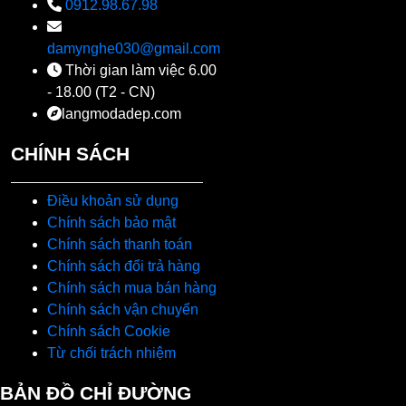
0912.98.67.98
damynghe030@gmail.com
Thời gian làm việc 6.00
- 18.00 (T2 - CN)
langmodadep.com
CHÍNH SÁCH
Điều khoản sử dụng
Chính sách bảo mật
Chính sách thanh toán
Chính sách đổi trả hàng
Chính sách mua bán hàng
Chính sách vận chuyển
Chính sách Cookie
Từ chối trách nhiệm
BẢN ĐỒ CHỈ ĐƯỜNG