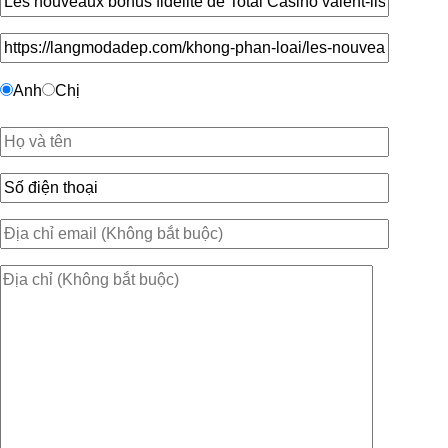
Anh
Chị