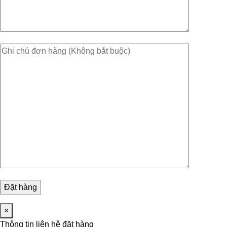
×
Thông tin liên hệ đặt hàng