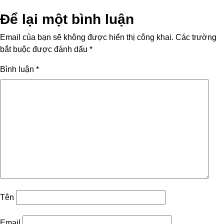
Để lại một bình luận
Email của bạn sẽ không được hiển thị công khai.
Các trường
bắt buộc được đánh dấu
*
Bình luận
*
Tên
Email