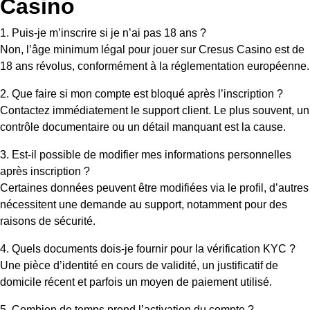
Casino
1. Puis-je m’inscrire si je n’ai pas 18 ans ?
Non, l’âge minimum légal pour jouer sur Cresus Casino est de
18 ans révolus, conformément à la réglementation européenne.
2. Que faire si mon compte est bloqué après l’inscription ?
Contactez immédiatement le support client. Le plus souvent, un
contrôle documentaire ou un détail manquant est la cause.
3. Est-il possible de modifier mes informations personnelles
après inscription ?
Certaines données peuvent être modifiées via le profil, d’autres
nécessitent une demande au support, notamment pour des
raisons de sécurité.
4. Quels documents dois-je fournir pour la vérification KYC ?
Une pièce d’identité en cours de validité, un justificatif de
domicile récent et parfois un moyen de paiement utilisé.
5. Combien de temps prend l’activation du compte ?