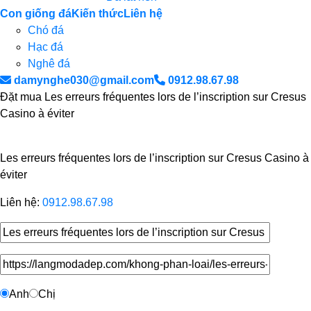
Con giống đá
Kiến thức
Liên hệ
Chó đá
Hạc đá
Nghê đá
damynghe030@gmail.com
0912.98.67.98
Đặt mua Les erreurs fréquentes lors de l’inscription sur Cresus
Casino à éviter
Les erreurs fréquentes lors de l’inscription sur Cresus Casino à
éviter
Liên hệ:
0912.98.67.98
Anh
Chị