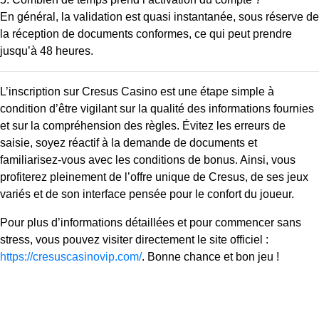
En général, la validation est quasi instantanée, sous réserve de
la réception de documents conformes, ce qui peut prendre
jusqu’à 48 heures.
L’inscription sur Cresus Casino est une étape simple à
condition d’être vigilant sur la qualité des informations fournies
et sur la compréhension des règles. Évitez les erreurs de
saisie, soyez réactif à la demande de documents et
familiarisez-vous avec les conditions de bonus. Ainsi, vous
profiterez pleinement de l’offre unique de Cresus, de ses jeux
variés et de son interface pensée pour le confort du joueur.
Pour plus d’informations détaillées et pour commencer sans
stress, vous pouvez visiter directement le site officiel :
https://cresuscasinovip.com/
. Bonne chance et bon jeu !