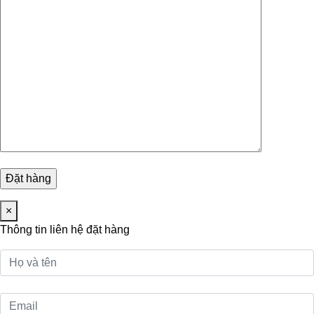
×
Thông tin liên hệ đặt hàng