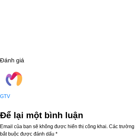
Đánh giá
GTV
Để lại một bình luận
Email của bạn sẽ không được hiển thị công khai.
Các trường
bắt buộc được đánh dấu
*