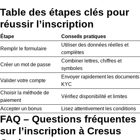
Table des étapes clés pour
réussir l’inscription
Étape
Conseils pratiques
Utiliser des données réelles et
Remplir le formulaire
complètes
Combiner lettres, chiffres et
Créer un mot de passe
symboles
Envoyer rapidement les documents
Valider votre compte
KYC
Choisir la méthode de
Vérifiez disponibilité et limites
paiement
Accepter un bonus
Lisez attentivement les conditions
FAQ – Questions fréquentes
sur l’inscription à Cresus