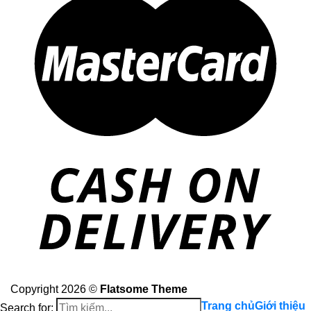
Copyright 2026 ©
Flatsome Theme
Trang chủ
Giới thiệu
Search for: