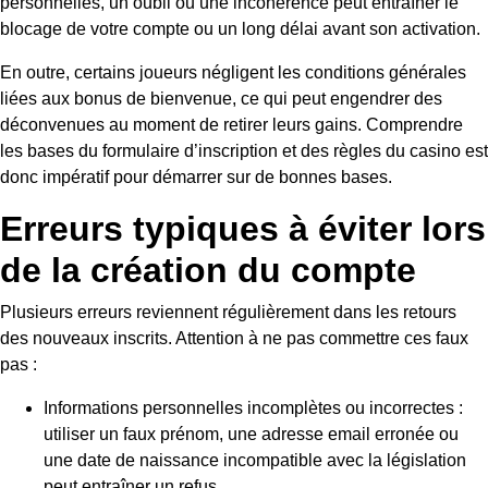
personnelles, un oubli ou une incohérence peut entraîner le
blocage de votre compte ou un long délai avant son activation.
En outre, certains joueurs négligent les conditions générales
liées aux bonus de bienvenue, ce qui peut engendrer des
déconvenues au moment de retirer leurs gains. Comprendre
les bases du formulaire d’inscription et des règles du casino est
donc impératif pour démarrer sur de bonnes bases.
Erreurs typiques à éviter lors
de la création du compte
Plusieurs erreurs reviennent régulièrement dans les retours
des nouveaux inscrits. Attention à ne pas commettre ces faux
pas :
Informations personnelles incomplètes ou incorrectes :
utiliser un faux prénom, une adresse email erronée ou
une date de naissance incompatible avec la législation
peut entraîner un refus.