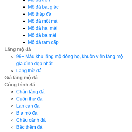
Mộ đá bát giác
Mộ tháp đá
Mộ đá một mái
Mộ đá hai mái
Mộ đá ba mái
Mộ đá tam cấp
Lăng mộ đá
99+ Mẫu khu lăng mộ dòng họ, khuôn viên lăng mộ
gia đình đẹp nhất
Lăng thờ đá
Giá lăng mộ đá
Công trình đá
Chân tảng đá
Cuốn thư đá
Lan can đá
Bia mộ đá
Chậu cảnh đá
Bậc thềm đá