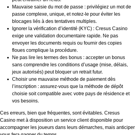
Mauvaise saisie du mot de passe : privilégiez un mot de
passe complexe, unique, et notez-le pour éviter les
blocages liés à des tentatives multiples.
Ignorer la vérification d’identité (KYC) : Cresus Casino
exige une validation documentaire rapide. Ne pas
envoyer les documents requis ou fournir des copies
floues complique la procédure.
Ne pas lire les termes des bonus : accepter un bonus
sans comprendre les conditions d’usage (mise, délais,
jeux autorisés) peut bloquer un retrait futur.
Choisir une mauvaise méthode de paiement dès
l’inscription : assurez-vous que la méthode de dépôt
choisie soit compatible avec votre pays de résidence et
vos besoins.
Ces erreurs, bien que fréquentes, sont évitables. Cresus
Casino met à disposition un service client disponible pour
accompagner les joueurs dans leurs démarches, mais anticiper
vous fera gagner du temps.