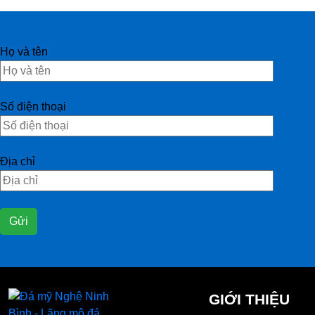
Họ và tên
Số điện thoại
Địa chỉ
GIỚI THIỆU