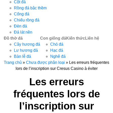
Cột đá
Rồng đá bậc thềm
Cổng đá
Chiếu rồng đá
Đèn đá
Đá lát nền
Đồ thờ đá
Con giống đá
Kiến thức
Liên hệ
Cây hương đá
Chó đá
Lư hương đá
Hạc đá
Bàn lễ đá
Nghê đá
Trang chủ
»
Chưa được phân loại
»
Les erreurs fréquentes
lors de l’inscription sur Cresus Casino à éviter
Les erreurs
fréquentes lors de
l’inscription sur