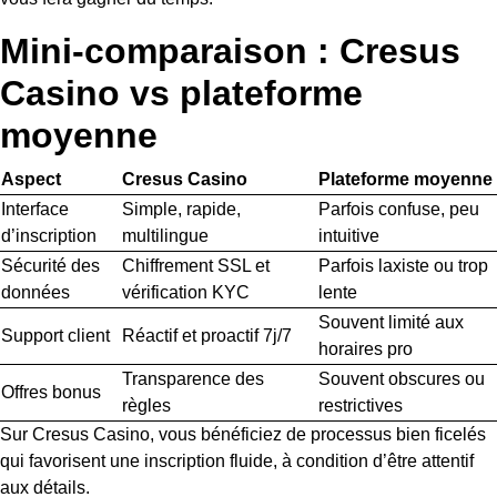
Mini-comparaison : Cresus
Casino vs plateforme
moyenne
Aspect
Cresus Casino
Plateforme moyenne
Interface
Simple, rapide,
Parfois confuse, peu
d’inscription
multilingue
intuitive
Sécurité des
Chiffrement SSL et
Parfois laxiste ou trop
données
vérification KYC
lente
Souvent limité aux
Support client
Réactif et proactif 7j/7
horaires pro
Transparence des
Souvent obscures ou
Offres bonus
règles
restrictives
Sur Cresus Casino, vous bénéficiez de processus bien ficelés
qui favorisent une inscription fluide, à condition d’être attentif
aux détails.