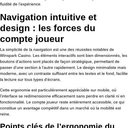
fluidité de l’expérience.
Navigation intuitive et
design : les forces du
compte joueur
La simplicité de la navigation est une des réussites notables de
Winspark Casino. Les éléments interactifs sont bien dimensionnés, les
boutons d’actions sont placés de façon stratégique, permettant de
passer d’une section à l’autre rapidement. Le design minimaliste mais
moderne, avec un contraste suffisant entre les textes et le fond, facilite
la lecture sur tous types d’écrans.
Cette ergonomie est particulièrement appréciable sur mobile, où
l’interface se redimensionne efficacement sans perdre en clarté ni en
fonctionnalité. Le compte joueur reste entièrement accessible, ce qui
constitue un avantage compétitif dans un marché où la mobilité est
reine.
Points clés de l’ergonomie du