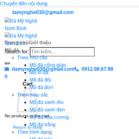
Chuyển đến nội dung
damynghe030@gmail.com
Trang chủ
Giới thiệu
Mộ đá
Search for:
Theo nhu cầu
Mộ đá công giáo
damynghe030@gmail.com
0912.98.67.98
Mộ tổ đá
0
Mộ đá đôi
Cart
Mộ đá đơn
Theo màu sắc
Mộ đá xanh rêu
Mộ đá xanh đen
No products in the cart.
Mộ đá hoa cương
Mộ đá trắng
Return to shop
Theo hình dạng