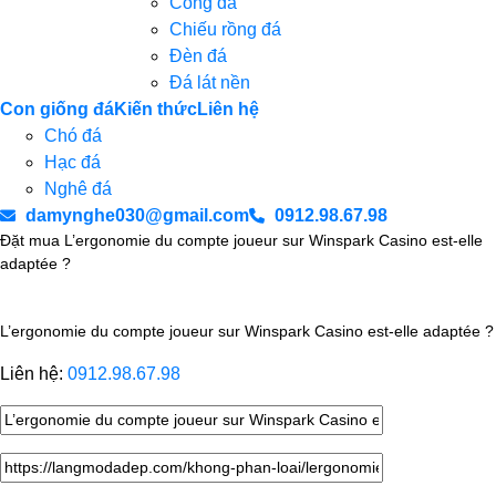
Cổng đá
Chiếu rồng đá
Đèn đá
Đá lát nền
Con giống đá
Kiến thức
Liên hệ
Chó đá
Hạc đá
Nghê đá
damynghe030@gmail.com
0912.98.67.98
Đặt mua L’ergonomie du compte joueur sur Winspark Casino est-elle
adaptée ?
L’ergonomie du compte joueur sur Winspark Casino est-elle adaptée ?
Liên hệ:
0912.98.67.98