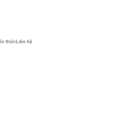
ến thức
Liên hệ