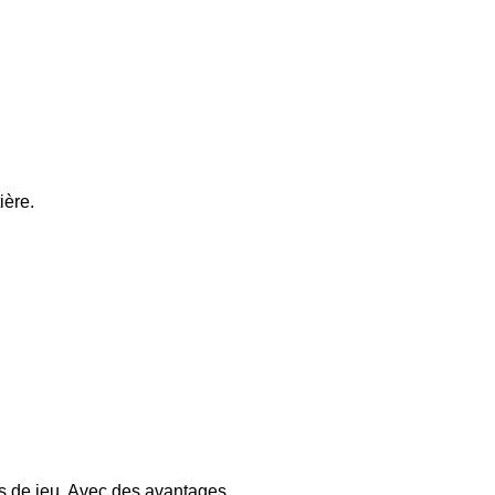
ière.
ps de jeu. Avec des avantages