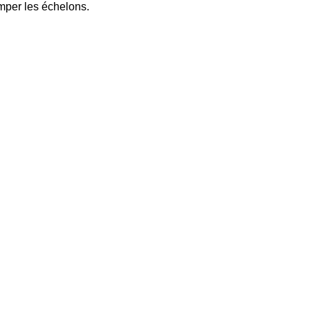
mper les échelons.