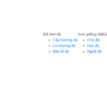
Đồ thờ đá
Con giống đá
Ki
Cây hương đá
Chó đá
Lư hương đá
Hạc đá
Bàn lễ đá
Nghê đá