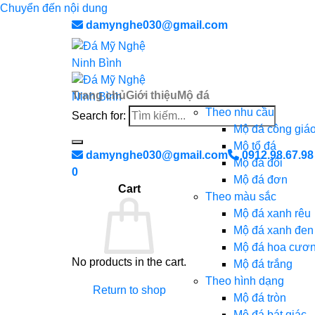
Chuyển đến nội dung
damynghe030@gmail.com
Trang chủ
Giới thiệu
Mộ đá
Theo nhu cầu
Search for:
Mộ đá công giá
Mộ tổ đá
damynghe030@gmail.com
0912.98.67.98
Mộ đá đôi
0
Mộ đá đơn
Cart
Theo màu sắc
Mộ đá xanh rêu
Mộ đá xanh đen
Mộ đá hoa cươ
No products in the cart.
Mộ đá trắng
Theo hình dạng
Return to shop
Mộ đá tròn
Mộ đá bát giác