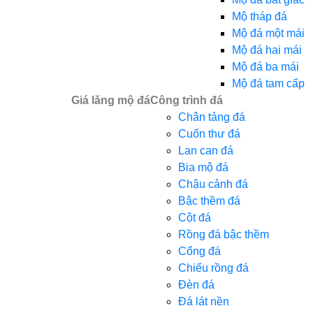
Mộ tháp đá
Mộ đá một mái
Mộ đá hai mái
Mộ đá ba mái
Mộ đá tam cấp
Giá lăng mộ đá
Công trình đá
Chân tảng đá
Cuốn thư đá
Lan can đá
Bia mộ đá
Chậu cảnh đá
Bậc thềm đá
Cột đá
Rồng đá bậc thềm
Cổng đá
Chiếu rồng đá
Đèn đá
Đá lát nền