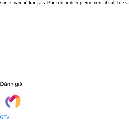
sur le marché français. Pour en profiter pleinement, il suffit de
Đánh giá
GTV