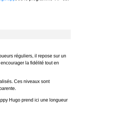
ueurs réguliers, il repose sur un
ncourager la fidélité tout en
alisés. Ces niveaux sont
parente.
ppy Hugo prend ici une longueur