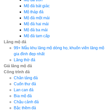
Mộ đá bát giác
Mộ tháp đá
Mộ đá một mái
Mộ đá hai mái
Mộ đá ba mái
Mộ đá tam cấp
Lăng mộ đá
99+ Mẫu khu lăng mộ dòng họ, khuôn viên lăng mộ
gia đình đẹp nhất
Lăng thờ đá
Giá lăng mộ đá
Công trình đá
Chân tảng đá
Cuốn thư đá
Lan can đá
Bia mộ đá
Chậu cảnh đá
Bậc thềm đá