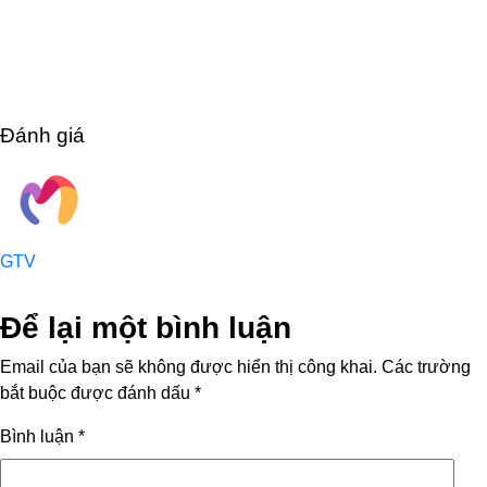
Đánh giá
GTV
Để lại một bình luận
Email của bạn sẽ không được hiển thị công khai.
Các trường
bắt buộc được đánh dấu
*
Bình luận
*