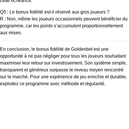
cette échéance.
Q5 : Le bonus fidélité est-il réservé aux gros joueurs ?
R : Non, même les joueurs occasionnels peuvent bénéficier du
programme, car les points s’accumulent proportionnellement
aux mises.
En conclusion, le bonus fidélité de Goldenbet est une
opportunité à ne pas négliger pour tous les joueurs souhaitant
maximiser leur retour sur investissement. Son système simple,
transparent et généreux surpasse le niveau moyen rencontré
sur le marché. Pour une expérience de jeu enrichie et durable,
exploitez ce programme avec méthode et régularité.