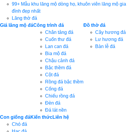
99+ Mẫu khu lăng mộ dòng họ, khuôn viên lăng mộ gia
đình đẹp nhất
Lăng thờ đá
Giá lăng mộ đá
Công trình đá
Đồ thờ đá
Chân tảng đá
Cây hương đá
Cuốn thư đá
Lư hương đá
Lan can đá
Bàn lễ đá
Bia mộ đá
Chậu cảnh đá
Bậc thềm đá
Cột đá
Rồng đá bậc thềm
Cổng đá
Chiếu rồng đá
Đèn đá
Đá lát nền
Con giống đá
Kiến thức
Liên hệ
Chó đá
Hạc đá