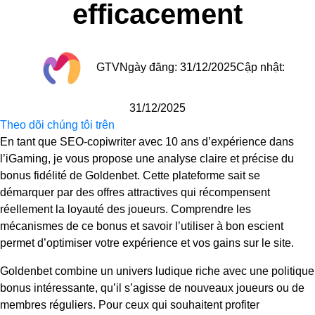
efficacement
GTV
Ngày đăng:
31/12/2025
Cập nhật:
31/12/2025
Theo dõi chúng tôi trên
En tant que SEO-copiwriter avec 10 ans d’expérience dans
l’iGaming, je vous propose une analyse claire et précise du
bonus fidélité de Goldenbet. Cette plateforme sait se
démarquer par des offres attractives qui récompensent
réellement la loyauté des joueurs. Comprendre les
mécanismes de ce bonus et savoir l’utiliser à bon escient
permet d’optimiser votre expérience et vos gains sur le site.
Goldenbet combine un univers ludique riche avec une politique
bonus intéressante, qu’il s’agisse de nouveaux joueurs ou de
membres réguliers. Pour ceux qui souhaitent profiter