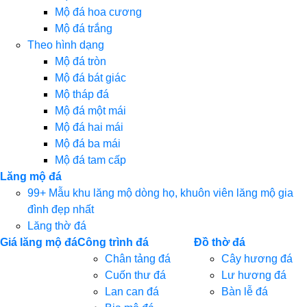
Mộ đá hoa cương
Mộ đá trắng
Theo hình dạng
Mộ đá tròn
Mộ đá bát giác
Mộ tháp đá
Mộ đá một mái
Mộ đá hai mái
Mộ đá ba mái
Mộ đá tam cấp
Lăng mộ đá
99+ Mẫu khu lăng mộ dòng họ, khuôn viên lăng mộ gia
đình đẹp nhất
Lăng thờ đá
Giá lăng mộ đá
Công trình đá
Đồ thờ đá
Chân tảng đá
Cây hương đá
Cuốn thư đá
Lư hương đá
Lan can đá
Bàn lễ đá