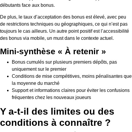
débutants face aux bonus.
De plus, le taux d’acceptation des bonus est élevé, avec peu
de restrictions techniques ou géographiques, ce qui n’est pas
toujours le cas ailleurs. Un autre point positif est l’accessibilité
des bonus via mobile, un must dans le contexte actuel.
Mini-synthèse « À retenir »
Bonus cumulés sur plusieurs premiers dépôts, pas
uniquement sur le premier
Conditions de mise compétitives, moins pénalisantes que
la moyenne du marché
Support et informations claires pour éviter les confusions
fréquentes chez les nouveaux joueurs
Y a-t-il des limites ou des
conditions à connaître ?