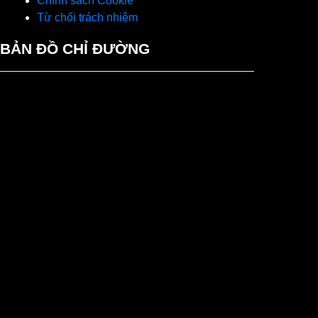
Chính sách Cookie
Từ chối trách nhiệm
BẢN ĐỒ CHỈ ĐƯỜNG