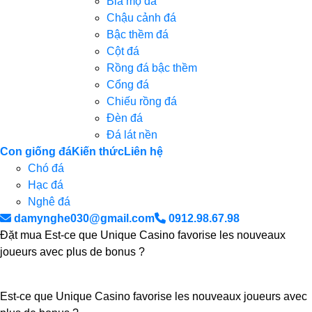
Bia mộ đá
Chậu cảnh đá
Bậc thềm đá
Cột đá
Rồng đá bậc thềm
Cổng đá
Chiếu rồng đá
Đèn đá
Đá lát nền
Con giống đá
Kiến thức
Liên hệ
Chó đá
Hạc đá
Nghê đá
damynghe030@gmail.com
0912.98.67.98
Đặt mua Est-ce que Unique Casino favorise les nouveaux
joueurs avec plus de bonus ?
Est-ce que Unique Casino favorise les nouveaux joueurs avec