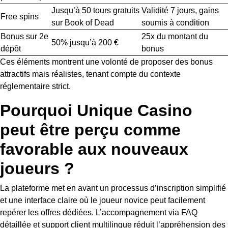
Jusqu’à 50 tours gratuits
Validité 7 jours, gains
Free spins
sur Book of Dead
soumis à condition
Bonus sur 2e
25x du montant du
50% jusqu’à 200 €
dépôt
bonus
Ces éléments montrent une volonté de proposer des bonus
attractifs mais réalistes, tenant compte du contexte
réglementaire strict.
Pourquoi Unique Casino
peut être perçu comme
favorable aux nouveaux
joueurs ?
La plateforme met en avant un processus d’inscription simplifié
et une interface claire où le joueur novice peut facilement
repérer les offres dédiées. L’accompagnement via FAQ
détaillée et support client multilingue réduit l’appréhension des