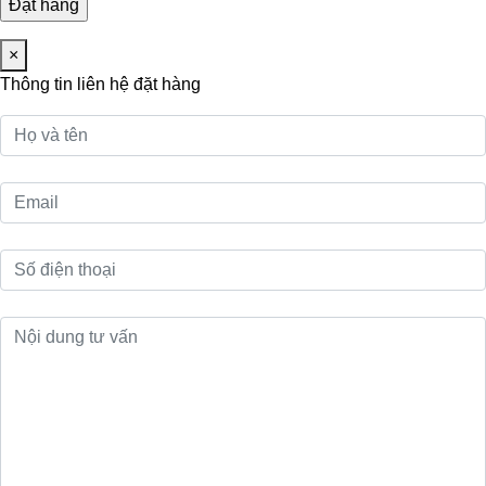
×
Thông tin liên hệ đặt hàng