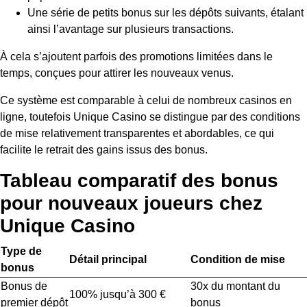
Une série de petits bonus sur les dépôts suivants, étalant
ainsi l’avantage sur plusieurs transactions.
À cela s’ajoutent parfois des promotions limitées dans le
temps, conçues pour attirer les nouveaux venus.
Ce système est comparable à celui de nombreux casinos en
ligne, toutefois Unique Casino se distingue par des conditions
de mise relativement transparentes et abordables, ce qui
facilite le retrait des gains issus des bonus.
Tableau comparatif des bonus
pour nouveaux joueurs chez
Unique Casino
Type de
Détail principal
Condition de mise
bonus
Bonus de
30x du montant du
100% jusqu’à 300 €
premier dépôt
bonus