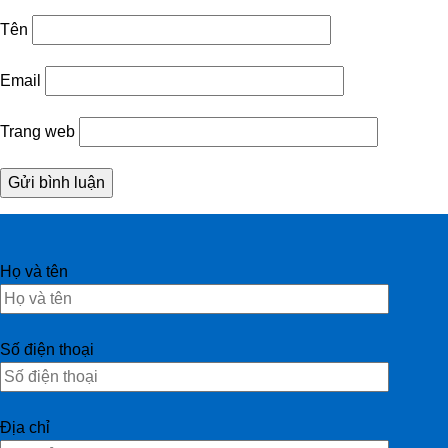
Tên
Email
Trang web
Họ và tên
Số điện thoại
Địa chỉ