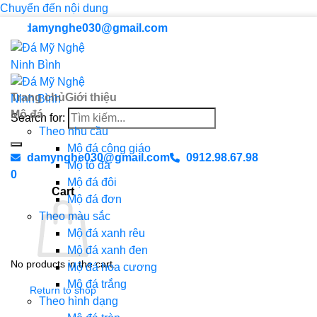
Chuyển đến nội dung
damynghe030@gmail.com
Trang chủ
Giới thiệu
Mộ đá
Search for:
Theo nhu cầu
Mộ đá công giáo
damynghe030@gmail.com
0912.98.67.98
Mộ tổ đá
0
Mộ đá đôi
Cart
Mộ đá đơn
Theo màu sắc
Mộ đá xanh rêu
Mộ đá xanh đen
No products in the cart.
Mộ đá hoa cương
Mộ đá trắng
Return to shop
Theo hình dạng