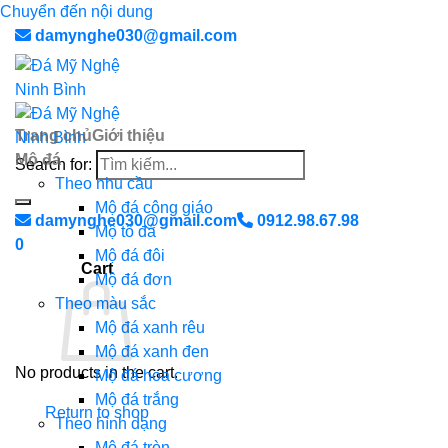
Chuyển đến nội dung
damynghe030@gmail.com
Trang chủ
Giới thiệu
Mộ đá
Search for:
Theo nhu cầu
Mộ đá công giáo
damynghe030@gmail.com
0912.98.67.98
Mộ tổ đá
0
Mộ đá đôi
Cart
Mộ đá đơn
Theo màu sắc
Mộ đá xanh rêu
Mộ đá xanh đen
No products in the cart.
Mộ đá hoa cương
Mộ đá trắng
Return to shop
Theo hình dạng
Mộ đá tròn