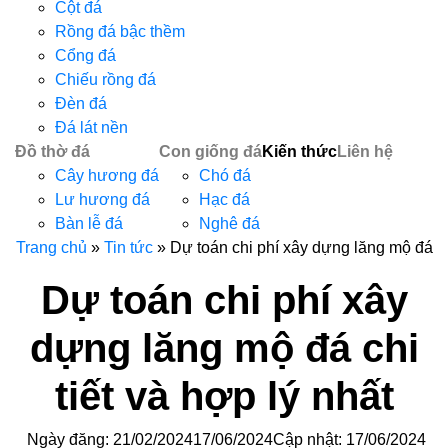
Cột đá
Rồng đá bậc thềm
Cổng đá
Chiếu rồng đá
Đèn đá
Đá lát nền
Đồ thờ đá
Con giống đá
Kiến thức
Liên hệ
Cây hương đá
Chó đá
Lư hương đá
Hạc đá
Bàn lễ đá
Nghê đá
Trang chủ
»
Tin tức
»
Dự toán chi phí xây dựng lăng mộ đá
Dự toán chi phí xây
dựng lăng mộ đá chi
tiết và hợp lý nhất
Ngày đăng:
21/02/2024
17/06/2024
Cập nhật: 17/06/2024