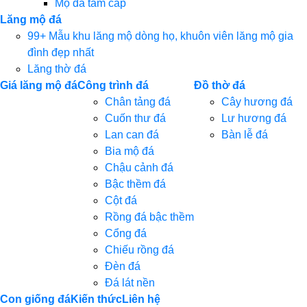
Mộ đá tam cấp
Lăng mộ đá
99+ Mẫu khu lăng mộ dòng họ, khuôn viên lăng mộ gia
đình đẹp nhất
Lăng thờ đá
Giá lăng mộ đá
Công trình đá
Đồ thờ đá
Chân tảng đá
Cây hương đá
Cuốn thư đá
Lư hương đá
Lan can đá
Bàn lễ đá
Bia mộ đá
Chậu cảnh đá
Bậc thềm đá
Cột đá
Rồng đá bậc thềm
Cổng đá
Chiếu rồng đá
Đèn đá
Đá lát nền
Con giống đá
Kiến thức
Liên hệ