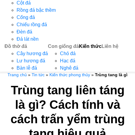
Cột đá
Rồng đá bậc thềm
Cổng đá
Chiếu rồng đá
Đèn đá
Đá lát nền
Đồ thờ đá
Con giống đá
Kiến thức
Liên hệ
Cây hương đá
Chó đá
Lư hương đá
Hạc đá
Bàn lễ đá
Nghê đá
Trang chủ
»
Tin tức
»
Kiến thức phong thủy
»
Trùng tang là gì
Trùng tang liên táng
là gì? Cách tính và
cách trấn yểm trùng
tang hiệu quả