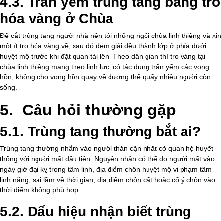
4.3. Trấn yểm trùng tang bằng tro
hóa vàng ở Chùa
Để cắt trùng tang người nhà nên tới những ngôi chùa linh thiêng và xin
một ít tro hóa vàng về, sau đó đem giải đều thành lớp ở phía dưới
huyệt mộ trước khi đặt quan tài lên. Theo dân gian thì tro vàng tại
chùa linh thiêng mang theo linh lực, có tác dụng trấn yểm các vong
hồn, không cho vong hồn quay về dương thế quấy nhiễu người còn
sống.
5. Câu hỏi thường gặp
5.1. Trùng tang thường bắt ai?
Trùng tang thường nhắm vào người thân cận nhất có quan hệ huyết
thống với người mất đầu tiên. Nguyên nhân có thể do người mất vào
ngày giờ đại kỵ trong tâm linh, địa điểm chôn huyệt mộ vi phạm tâm
linh nặng, sai lầm về thời gian, địa điểm chôn cất hoặc cố ý chôn vào
thời điểm không phù hợp.
5.2. Dấu hiệu nhận biết trùng