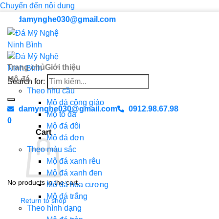
Chuyển đến nội dung
damynghe030@gmail.com
Trang chủ
Giới thiệu
Mộ đá
Search for:
Theo nhu cầu
Mộ đá công giáo
damynghe030@gmail.com
0912.98.67.98
Mộ tổ đá
0
Mộ đá đôi
Cart
Mộ đá đơn
Theo màu sắc
Mộ đá xanh rêu
Mộ đá xanh đen
No products in the cart.
Mộ đá hoa cương
Mộ đá trắng
Return to shop
Theo hình dạng