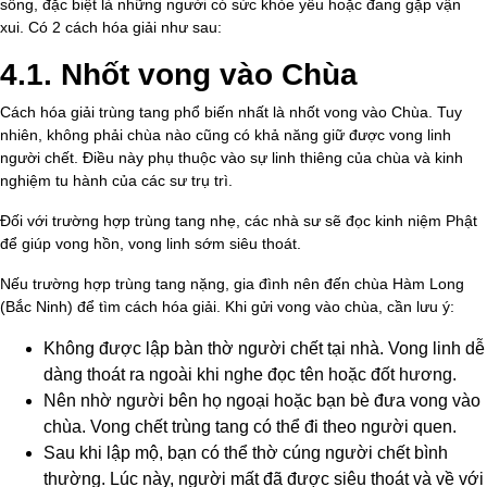
sống, đặc biệt là những người có sức khỏe yếu hoặc đang gặp vận
xui. Có 2 cách hóa giải như sau:
4.1. Nhốt vong vào Chùa
Cách hóa giải trùng tang phổ biến nhất là nhốt vong vào Chùa. Tuy
nhiên, không phải chùa nào cũng có khả năng giữ được vong linh
người chết. Điều này phụ thuộc vào sự linh thiêng của chùa và kinh
nghiệm tu hành của các sư trụ trì.
Đối với trường hợp trùng tang nhẹ, các nhà sư sẽ đọc kinh niệm Phật
để giúp vong hồn, vong linh sớm siêu thoát.
Nếu trường hợp trùng tang nặng, gia đình nên đến chùa Hàm Long
(Bắc Ninh) để tìm cách hóa giải. Khi gửi vong vào chùa, cần lưu ý:
Không được lập bàn thờ người chết tại nhà. Vong linh dễ
dàng thoát ra ngoài khi nghe đọc tên hoặc đốt hương.
Nên nhờ người bên họ ngoại hoặc bạn bè đưa vong vào
chùa. Vong chết trùng tang có thể đi theo người quen.
Sau khi lập mộ, bạn có thể thờ cúng người chết bình
thường. Lúc này, người mất đã được siêu thoát và về với