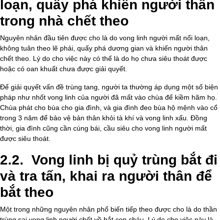
loạn, quấy phá khiến người thân
trong nhà chết theo
Nguyên nhân đầu tiên được cho là do vong linh người mất nổi loạn,
không tuân theo lẽ phải, quấy phá dương gian và khiến người thân
chết theo. Lý do cho việc này có thể là do họ chưa siêu thoát được
hoặc có oan khuất chưa được giải quyết.
Để giải quyết vấn đề trùng tang, người ta thường áp dụng một số biện
pháp như nhốt vong linh của người đã mất vào chùa để kiềm hãm họ.
Chùa phát cho bùa cho gia đình, và gia đình đeo bùa hộ mệnh vào cổ
trong 3 năm để bảo vệ bản thân khỏi tà khí và vong linh xấu. Đồng
thời, gia đình cũng cần cúng bái, cầu siêu cho vong linh người mất
được siêu thoát.
2.2. Vong linh bị quỷ trùng bắt đi
và tra tấn, khai ra người thân để
bắt theo
Một trong những nguyên nhân phổ biến tiếp theo được cho là do thần
trùng sai vong linh người chết về bắt con cháu. Lý do cho việc này là