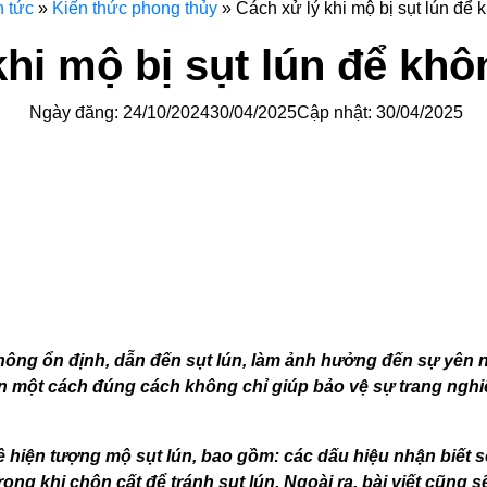
n tức
»
Kiến thức phong thủy
»
Cách xử lý khi mộ bị sụt lún để 
hi mộ bị sụt lún để khô
Ngày đăng:
24/10/2024
30/04/2025
Cập nhật: 30/04/2025
hông ổn định, dẫn đến sụt lún, làm ảnh hưởng đến sự yên 
lún một cách đúng cách không chỉ giúp bảo vệ sự trang ngh
t về hiện tượng mộ sụt lún, bao gồm: các dấu hiệu nhận biết
ng khi chôn cất để tránh sụt lún. Ngoài ra, bài viết cũng s