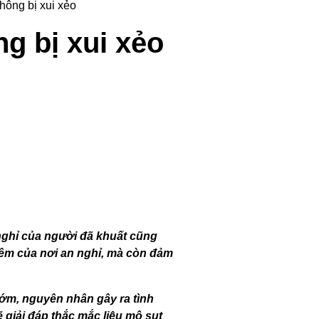
không bị xui xẻo
ng bị xui xẻo
nghỉ của người đã khuất cũng
iêm của nơi an nghỉ, mà còn đảm
 sớm, nguyên nhân gây ra tình
ẽ giải đáp thắc mắc liệu mộ sụt