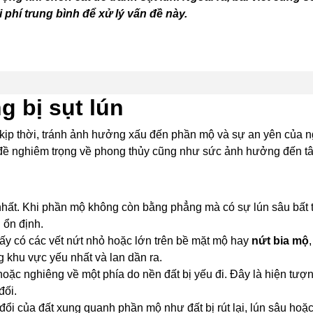
phí trung bình để xử lý vấn đề này.
g bị sụt lún
p kịp thời, tránh ảnh hưởng xấu đến phần mộ và sự an yên của n
 đề nghiêm trọng về phong thủy cũng như sức ảnh hưởng đến tâm
hất. Khi phần mộ không còn bằng phẳng mà có sự lún sâu bất t
 ổn định.
hấy có các vết nứt nhỏ hoặc lớn trên bề mặt mộ hay
nứt bia mộ
 khu vực yếu nhất và lan dần ra.
hoặc nghiêng về một phía do nền đất bị yếu đi. Đây là hiện tượ
đối.
đổi của đất xung quanh phần mộ như đất bị rút lại, lún sâu hoặ