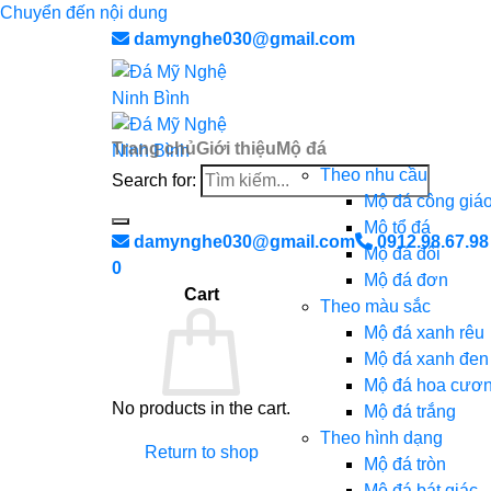
Chuyển đến nội dung
damynghe030@gmail.com
Trang chủ
Giới thiệu
Mộ đá
Theo nhu cầu
Search for:
Mộ đá công giá
Mộ tổ đá
damynghe030@gmail.com
0912.98.67.98
Mộ đá đôi
0
Mộ đá đơn
Cart
Theo màu sắc
Mộ đá xanh rêu
Mộ đá xanh đen
Mộ đá hoa cươ
No products in the cart.
Mộ đá trắng
Theo hình dạng
Return to shop
Mộ đá tròn
Mộ đá bát giác