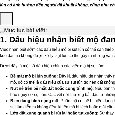
lún có ảnh hưởng đến người đã khuất không, cũng như chi 
Mục lục bài viết:
1. Dấu hiệu nhận biết mộ đan
Việc nhận biết sớm các dấu hiệu mộ bị sụt lún có thể can thiệ
kéo dài mà không được xử lý, sụt lún có thể gây ra những vấn
Dưới đây là một số dấu hiệu chính của việc mộ bị sụt lún:
Bề mặt mộ bị lún xuống:
Đây là dấu hiệu dễ nhận thấy n
mộ, đó có thể là dấu hiệu của sự sụt lún do nền đất không
Nứt nẻ trên bề mặt đất hoặc công trình mộ
: Nếu bạn t
báo nguy cơ sụt lún. Các vết nứt thường bắt đầu từ những
Biến dạng hình dạng mộ:
Phần mộ có thể bị biến dạng 
sụt lún diễn ra không đều, khiến mộ bị lệch hoặc mất cân 
Lớp đất xung quanh bị rút lại hoặc tụt xuống:
Sự thay 