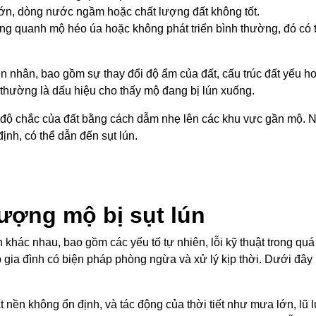
 lớn, dòng nước ngầm hoặc chất lượng đất không tốt.
g quanh mộ héo úa hoặc không phát triển bình thường, đó có thể
.
ên nhân, bao gồm sự thay đổi độ ẩm của đất, cấu trúc đất yếu h
c thường là dấu hiệu cho thấy mộ đang bị lún xuống.
át độ chắc của đất bằng cách dẫm nhẹ lên các khu vực gần mộ.
ịnh, có thể dẫn đến sụt lún.
tượng mộ bị sụt lún
 khác nhau, bao gồm các yếu tố tự nhiên, lỗi kỹ thuật trong quá
gia đình có biện pháp phòng ngừa và xử lý kịp thời. Dưới đây
t nền không ổn định, và tác động của thời tiết như mưa lớn, lũ