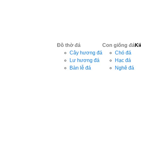
Đồ thờ đá
Con giống đá
Ki
Cây hương đá
Chó đá
Lư hương đá
Hạc đá
Bàn lễ đá
Nghê đá