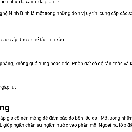
bền như đá xanh, đá granite.
hệ Ninh Bình là một trong những đơn vị uy tín, cung cấp các
cao cấp được chế tác tinh xảo
g phẳng, không quá trũng hoặc dốc. Phần đất có độ rắn chắc v
gập lụt.
ững
áp gia cố nền móng để đảm bảo độ bền lâu dài. Một trong nhữ
ốt, giúp ngăn chặn sự ngấm nước vào phần mộ. Ngoài ra, lớp đ