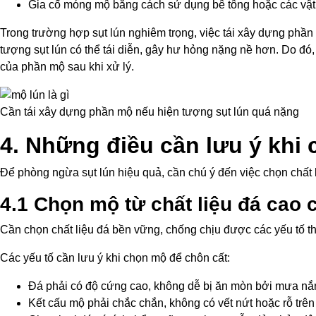
Gia cố móng mộ bằng cách sử dụng bê tông hoặc các vật 
Trong trường hợp sụt lún nghiêm trọng, việc tái xây dựng phần
tượng sụt lún có thể tái diễn, gây hư hỏng nặng nề hơn. Do đó
của phần mộ sau khi xử lý.
Cần tái xây dựng phần mộ nếu hiện tượng sụt lún quá nặng
4. Những điều cần lưu ý khi 
Để phòng ngừa sụt lún hiệu quả, cần chú ý đến việc chọn chất 
4.1 Chọn mộ từ chất liệu đá cao 
Cần chọn chất liệu đá bền vững, chống chịu được các yếu tố thời
Các yếu tố cần lưu ý khi chọn mộ để chôn cất:
Đá phải có độ cứng cao, không dễ bị ăn mòn bởi mưa nắ
Kết cấu mộ phải chắc chắn, không có vết nứt hoặc rỗ trên