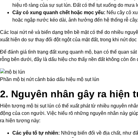
hiệu rõ ràng của sự sụt lún. Đất có thể tụt xuống do mưa
Cây cỏ xung quanh chết hoặc mọc yếu:
Nếu cây cỏ xun
hoặc ngập nước kéo dài, ảnh hưởng đến hệ thống rễ cây
Các loại nứt nẻ và biến dạng trên bề mặt có thể do nhiều nguy
xuất hiện do sự thay đổi đột ngột của mặt đất, trong khi nứt dọ
Để đánh giá tình trạng đất xung quanh mộ, bạn có thể quan s
rỗng bên dưới, đây là dấu hiệu cho thấy nền đất không còn ổn đ
Phần mộ bị nứt cảnh báo dấu hiệu mộ sụt lún
2. Nguyên nhân gây ra hiện 
Hiện tượng mộ bị sụt lún có thể xuất phát từ nhiều nguyên nhân
động của con người. Việc hiểu rõ những nguyên nhân này giúp 
ra hiện tượng này:
Các yếu tố tự nhiên:
Những biến đổi về địa chất, như đấ