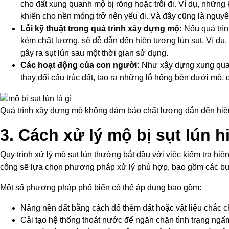
cho đất xung quanh mộ bị rỗng hoặc trôi đi. Ví dụ, nhữn
khiến cho nền móng trở nên yếu đi. Và đây cũng là ngu
Lỗi kỹ thuật trong quá trình xây dựng mộ:
Nếu quá trìn
kém chất lượng, sẽ dễ dẫn đến hiện tượng lún sụt. Ví dụ
gây ra sụt lún sau một thời gian sử dụng.
Các hoạt động của con người:
Như xây dựng xung quan
thay đổi cấu trúc đất, tạo ra những lỗ hổng bên dưới mộ, d
Quá trình xây dựng mộ không đảm bảo chất lượng dẫn đến hiện
3. Cách xử lý mộ bị sụt lún h
Quy trình xử lý mộ sụt lún thường bắt đầu với việc kiểm tra hi
công sẽ lựa chọn phương pháp xử lý phù hợp, bao gồm các bướ
Một số phương pháp phổ biến có thể áp dụng bao gồm:
Nâng nền đất bằng cách đổ thêm đất hoặc vật liệu chắc 
Cải tạo hệ thống thoát nước để ngăn chặn tình trạng ngấ