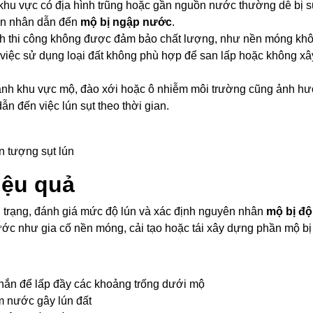
g khu vực có địa hình trũng hoặc gần nguồn nước thường dễ bị s
yên nhân dẫn đến
mộ bị ngập nước
.
h thi công không được đảm bảo chất lượng, như nền móng khô
, việc sử dụng loại đất không phù hợp để san lấp hoặc không x
h khu vực mộ, đào xới hoặc ô nhiễm môi trường cũng ảnh hưở
ẫn đến việc lún sụt theo thời gian.
 tượng sụt lún
iệu quả
ện trạng, đánh giá mức độ lún và xác định nguyên nhân
mộ bị đ
c như gia cố nền móng, cải tạo hoặc tái xây dựng phần mộ bị
chắn để lấp đầy các khoảng trống dưới mộ
m nước gây lún đất