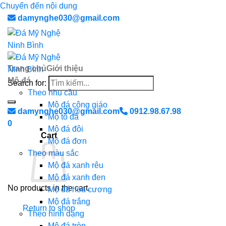
Chuyển đến nội dung
damynghe030@gmail.com
Trang chủ
Giới thiệu
Mộ đá
Search for:
Theo nhu cầu
Mộ đá công giáo
damynghe030@gmail.com
0912.98.67.98
Mộ tổ đá
0
Mộ đá đôi
Cart
Mộ đá đơn
Theo màu sắc
Mộ đá xanh rêu
Mộ đá xanh đen
No products in the cart.
Mộ đá hoa cương
Mộ đá trắng
Return to shop
Theo hình dạng
Mộ đá tròn