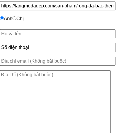
Anh
Chị