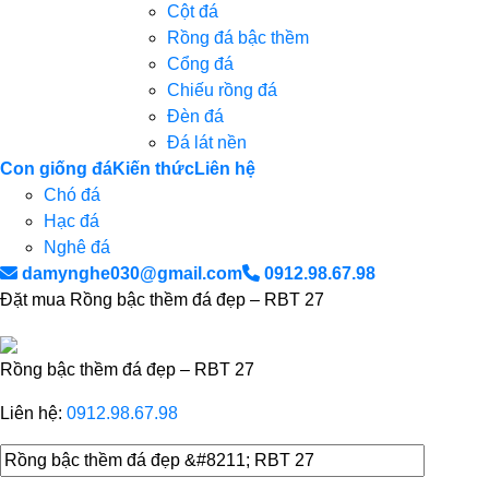
Cột đá
Rồng đá bậc thềm
Cổng đá
Chiếu rồng đá
Đèn đá
Đá lát nền
Con giống đá
Kiến thức
Liên hệ
Chó đá
Hạc đá
Nghê đá
damynghe030@gmail.com
0912.98.67.98
Đặt mua Rồng bậc thềm đá đẹp – RBT 27
Rồng bậc thềm đá đẹp – RBT 27
Liên hệ:
0912.98.67.98