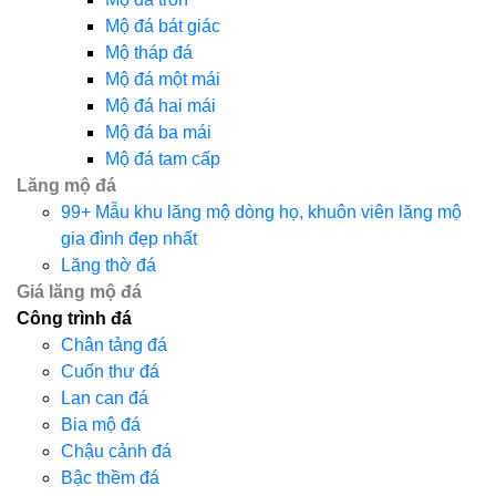
Mộ đá bát giác
Mộ tháp đá
Mộ đá một mái
Mộ đá hai mái
Mộ đá ba mái
Mộ đá tam cấp
Lăng mộ đá
99+ Mẫu khu lăng mộ dòng họ, khuôn viên lăng mộ
gia đình đẹp nhất
Lăng thờ đá
Giá lăng mộ đá
Công trình đá
Chân tảng đá
Cuốn thư đá
Lan can đá
Bia mộ đá
Chậu cảnh đá
Bậc thềm đá