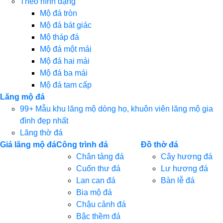
Theo hình dạng
Mộ đá tròn
Mộ đá bát giác
Mộ tháp đá
Mộ đá một mái
Mộ đá hai mái
Mộ đá ba mái
Mộ đá tam cấp
Lăng mộ đá
99+ Mẫu khu lăng mộ dòng họ, khuôn viên lăng mộ gia
đình đẹp nhất
Lăng thờ đá
Giá lăng mộ đá
Công trình đá
Đồ thờ đá
Chân tảng đá
Cây hương đá
Cuốn thư đá
Lư hương đá
Lan can đá
Bàn lễ đá
Bia mộ đá
Chậu cảnh đá
Bậc thềm đá