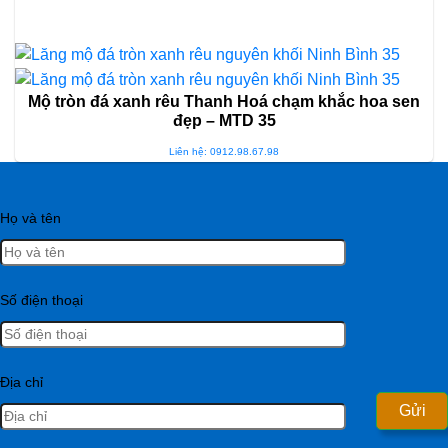
Mộ tròn đá xanh rêu Thanh Hoá chạm khắc hoa sen
đẹp – MTD 35
Liên hệ: 0912.98.67.98
Họ và tên
Số điện thoại
Địa chỉ