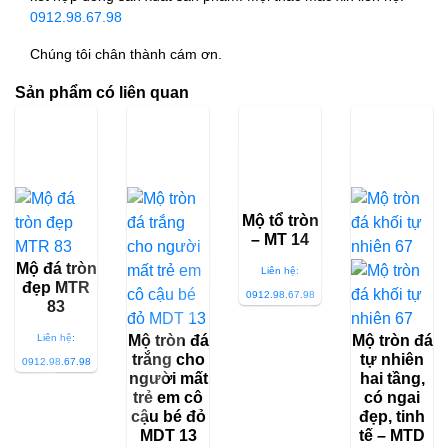
0912.98.67.98
Chúng tôi chân thành cám ơn.
Sản phẩm có liên quan
Mộ tổ tròn
– MT 14
Mộ đá tròn
Liên hệ:
đẹp MTR
0912.98.67.98
83
Liên hệ:
Mộ tròn đá
Mộ tròn đá
trắng cho
tự nhiên
0912.98.67.98
người mất
hai tầng,
trẻ em cô
có ngai
cậu bé đỏ
đẹp, tinh
MDT 13
tế – MTD