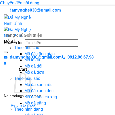
Chuyển đến nội dung
damynghe030@gmail.com
Trang chủ
Giới thiệu
Mộ đá
Search for:
Theo nhu cầu
Mộ đá công giáo
damynghe030@gmail.com
0912.98.67.98
Mộ tổ đá
0
Mộ đá đôi
Cart
Mộ đá đơn
Theo màu sắc
Mộ đá xanh rêu
Mộ đá xanh đen
No products in the cart.
Mộ đá hoa cương
Mộ đá trắng
Return to shop
Theo hình dạng