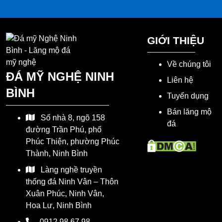
GIỚI THIỆU
Về chúng tôi
ĐÁ MỸ NGHỆ NINH
Liên hệ
BÌNH
Tuyển dụng
Bán lăng mộ
Số nhà 8, ngõ 158
đá
đường Trần Phú, phố
Phúc Thiện, phường Phúc
Thành, Ninh Bình
Làng nghề truyền
thống đá Ninh Vân – Thôn
Xuân Phúc, Ninh Vân,
Hoa Lư, Ninh Bình
0912.98.67.98