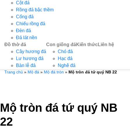
Cột đá
Rồng đá bậc thềm
Cổng đá
Chiếu rồng đá
Đèn đá
Đá lát nền
Đồ thờ đá
Con giống đá
Kiến thức
Liên hệ
Cây hương đá
Chó đá
Lư hương đá
Hạc đá
Bàn lễ đá
Nghê đá
Trang chủ
»
Mộ đá
»
Mộ đá tròn
»
Mộ tròn đá tứ quý NB 22
Mộ tròn đá tứ quý NB
22