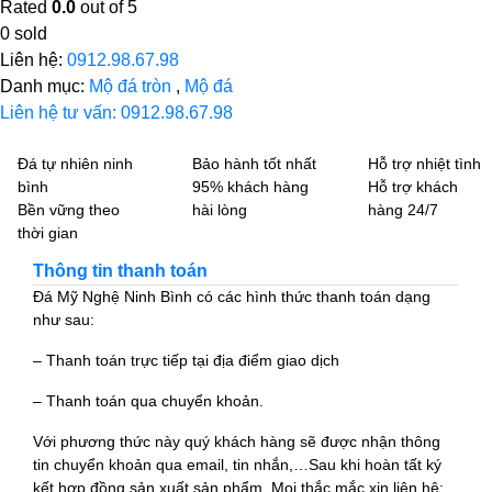
Rated
0.0
out of 5
0
sold
Liên hệ:
0912.98.67.98
Danh mục:
Mộ đá tròn
,
Mộ đá
Liên hệ tư vấn: 0912.98.67.98
Đá tự nhiên ninh
Bảo hành tốt nhất
Hỗ trợ nhiệt tình
bình
95% khách hàng
Hỗ trợ khách
Bền vững theo
hài lòng
hàng 24/7
thời gian
Thông tin thanh toán
Đá Mỹ Nghệ Ninh Bình có các hình thức thanh toán dạng
như sau:
– Thanh toán trực tiếp tại địa điểm giao dịch
– Thanh toán qua chuyển khoản.
Với phương thức này quý khách hàng sẽ được nhận thông
tin chuyển khoản qua email, tin nhắn,…Sau khi hoàn tất ký
kết hợp đồng sản xuất sản phẩm. Mọi thắc mắc xin liên hệ: