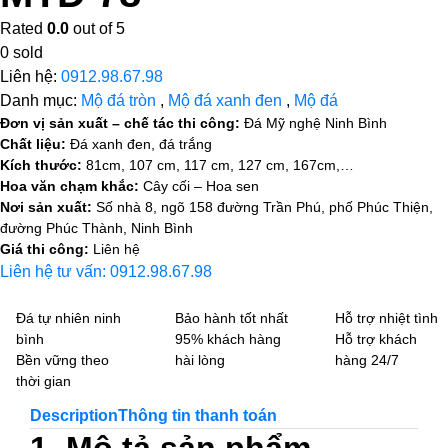
Rated
0.0
out of 5
0
sold
Liên hệ:
0912.98.67.98
Danh mục:
Mộ đá tròn
,
Mộ đá xanh đen
,
Mộ đá
Đơn vị sản xuất – chế tác thi công:
Đá Mỹ nghệ Ninh Bình
Chất liệu:
Đá xanh đen, đá trắng
Kích thước:
81cm, 107 cm, 117 cm, 127 cm, 167cm,…
Hoa văn chạm khắc:
Cây cối – Hoa sen
Nơi sản xuất:
Số nhà 8, ngõ 158 đường Trần Phú, phố Phúc Thiện,
đường Phúc Thành, Ninh Bình
Giá thi công:
Liên hệ
Liên hệ tư vấn: 0912.98.67.98
Đá tự nhiên ninh
Bảo hành tốt nhất
Hỗ trợ nhiệt tình
bình
95% khách hàng
Hỗ trợ khách
Bền vững theo
hài lòng
hàng 24/7
thời gian
Description
Thông tin thanh toán
1. Mô tả sản phẩm