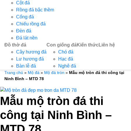
Cột đá
Rồng đá bậc thềm
Cổng đá
Chiếu rồng đá
Đèn đá
Đá lát nền
Đồ thờ đá
Con giống đá
Kiến thức
Liên hệ
Cây hương đá
Chó đá
Lư hương đá
Hạc đá
Bàn lễ đá
Nghê đá
Trang chủ
»
Mộ đá
»
Mộ đá tròn
»
Mẫu mộ tròn đá thi công tại
Ninh Bình – MTD 78
Mẫu mộ tròn đá thi
công tại Ninh Bình –
MTD 78