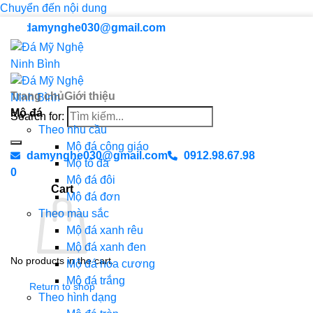
Chuyển đến nội dung
damynghe030@gmail.com
Trang chủ
Giới thiệu
Mộ đá
Search for:
Theo nhu cầu
Mộ đá công giáo
damynghe030@gmail.com
0912.98.67.98
Mộ tổ đá
0
Mộ đá đôi
Cart
Mộ đá đơn
Theo màu sắc
Mộ đá xanh rêu
Mộ đá xanh đen
No products in the cart.
Mộ đá hoa cương
Mộ đá trắng
Return to shop
Theo hình dạng