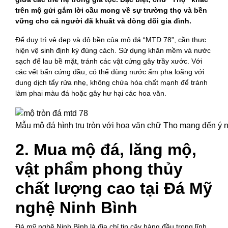
trên mộ gửi gắm lời cầu mong về sự trường thọ và bền
vững cho cả người đã khuất và dòng dõi gia đình.
Để duy trì vẻ đẹp và độ bền của mộ đá “MTD 78”, cần thực
hiện vệ sinh định kỳ đúng cách. Sử dụng khăn mềm và nước
sạch để lau bề mặt, tránh các vật cứng gây trầy xước. Với
các vết bẩn cứng đầu, có thể dùng nước ấm pha loãng với
dung dịch tẩy rửa nhẹ, không chứa hóa chất mạnh để tránh
làm phai màu đá hoặc gây hư hại các hoa văn.
Mẫu mộ đá hình trụ tròn với hoa văn chữ Thọ mang đến ý 
2. Mua mộ đá, lăng mộ,
vật phẩm phong thủy
chất lượng cao tại Đá Mỹ
nghệ Ninh Bình
Đá mỹ nghệ Ninh Bình là địa chỉ tin cậy hàng đầu trong lĩnh