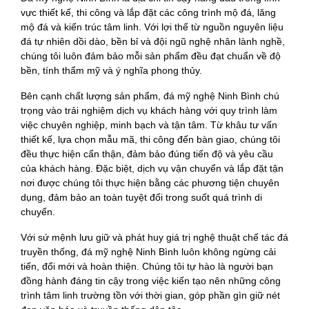
vực thiết kế, thi công và lắp đặt các công trình mộ đá, lăng
mộ đá và kiến trúc tâm linh. Với lợi thế từ nguồn nguyên liệu
đá tự nhiên dồi dào, bền bỉ và đội ngũ nghệ nhân lành nghề,
chúng tôi luôn đảm bảo mỗi sản phẩm đều đạt chuẩn về độ
bền, tính thẩm mỹ và ý nghĩa phong thủy.
Bên cạnh chất lượng sản phẩm, đá mỹ nghệ Ninh Bình chú
trọng vào trải nghiệm dịch vụ khách hàng với quy trình làm
việc chuyên nghiệp, minh bạch và tận tâm. Từ khâu tư vấn
thiết kế, lựa chọn mẫu mã, thi công đến bàn giao, chúng tôi
đều thực hiện cẩn thận, đảm bảo đúng tiến độ và yêu cầu
của khách hàng. Đặc biệt, dịch vụ vận chuyển và lắp đặt tận
nơi được chúng tôi thực hiện bằng các phương tiện chuyên
dụng, đảm bảo an toàn tuyệt đối trong suốt quá trình di
chuyển.
Với sứ mệnh lưu giữ và phát huy giá trị nghệ thuật chế tác đá
truyền thống, đá mỹ nghệ Ninh Bình luôn không ngừng cải
tiến, đổi mới và hoàn thiện. Chúng tôi tự hào là người bạn
đồng hành đáng tin cậy trong việc kiến tạo nên những công
trình tâm linh trường tồn với thời gian, góp phần gìn giữ nét