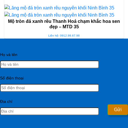
Mộ tròn đá xanh rêu Thanh Hoá chạm khắc hoa sen
đẹp – MTD 35
Liên hệ: 0912.98.67.98
Họ và tên
Số điện thoại
Địa chỉ