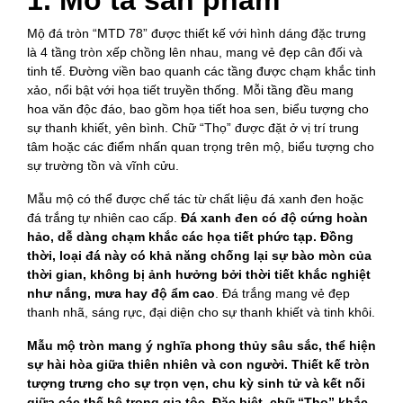
Mộ đá tròn “MTD 78” được thiết kế với hình dáng đặc trưng
là 4 tầng tròn xếp chồng lên nhau, mang vẻ đẹp cân đối và
tinh tế. Đường viền bao quanh các tầng được chạm khắc tinh
xảo, nổi bật với họa tiết truyền thống. Mỗi tầng đều mang
hoa văn độc đáo, bao gồm họa tiết hoa sen, biểu tượng cho
sự thanh khiết, yên bình. Chữ “Thọ” được đặt ở vị trí trung
tâm hoặc các điểm nhấn quan trọng trên mộ, biểu tượng cho
sự trường tồn và vĩnh cửu.
Mẫu mộ có thể được chế tác từ chất liệu đá xanh đen hoặc
đá trắng tự nhiên cao cấp.
Đá xanh đen có độ cứng hoàn
hảo, dễ dàng chạm khắc các họa tiết phức tạp. Đồng
thời, loại đá này có khả năng chống lại sự bào mòn của
thời gian, không bị ảnh hưởng bởi thời tiết khắc nghiệt
như nắng, mưa hay độ ẩm cao
. Đá trắng mang vẻ đẹp
thanh nhã, sáng rực, đại diện cho sự thanh khiết và tinh khôi.
Mẫu mộ tròn mang ý nghĩa phong thủy sâu sắc, thể hiện
sự hài hòa giữa thiên nhiên và con người. Thiết kế tròn
tượng trưng cho sự trọn vẹn, chu kỳ sinh tử và kết nối
giữa các thế hệ trong gia tộc. Đặc biệt, chữ “Thọ” khắc