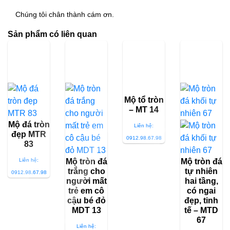
Chúng tôi chân thành cám ơn.
Sản phẩm có liên quan
Mộ tổ tròn
– MT 14
Mộ đá tròn
Liên hệ:
đẹp MTR
0912.98.67.98
83
Liên hệ:
Mộ tròn đá
Mộ tròn đá
trắng cho
tự nhiên
0912.98.67.98
người mất
hai tầng,
trẻ em cô
có ngai
cậu bé đỏ
đẹp, tinh
MDT 13
tế – MTD
67
Liên hệ: