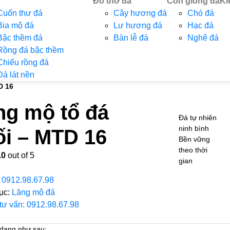
Đồ thờ đá
Con giống đá
Ki
Cuốn thư đá
Cây hương đá
Chó đá
Bia mộ đá
Lư hương đá
Hạc đá
Bậc thềm đá
Bàn lễ đá
Nghê đá
Rồng đá bậc thềm
Chiếu rồng đá
Đá lát nền
D 16
ng mộ tổ đá
Đá tự nhiên
ninh bình
ối – MTD 16
Bền vững
theo thời
.0
out of 5
gian
:
0912.98.67.98
ục:
Lăng mộ đá
 tư vấn: 0912.98.67.98
 dạng như sau: