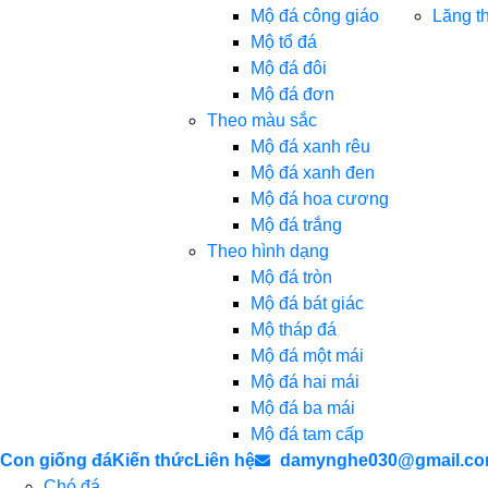
Mộ đá công giáo
Lăng t
Mộ tổ đá
Mộ đá đôi
Mộ đá đơn
Theo màu sắc
Mộ đá xanh rêu
Mộ đá xanh đen
Mộ đá hoa cương
Mộ đá trắng
Theo hình dạng
Mộ đá tròn
Mộ đá bát giác
Mộ tháp đá
Mộ đá một mái
Mộ đá hai mái
Mộ đá ba mái
Mộ đá tam cấp
Con giống đá
Kiến thức
Liên hệ
damynghe030@gmail.c
Chó đá