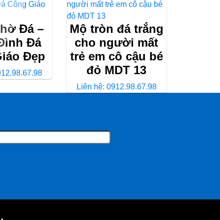
hờ Đá –
Mộ tròn đá trắng
Đình Đá
cho người mất
iáo Đẹp
trẻ em cô cậu bé
đỏ MDT 13
912.98.67.98
Liên hệ: 0912.98.67.98