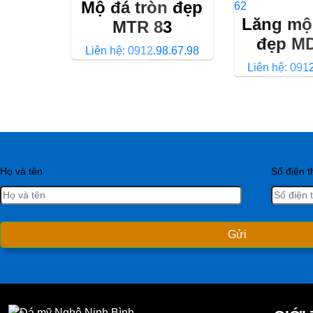
Mộ đá tròn đẹp
Lăng mộ
MTR 83
đẹp M
Liên hệ: 0912.98.67.98
Liên hệ: 091
Họ và tên
Số điện t