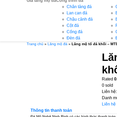
Giá lăng mộ đá
Công trình đá
Chân tảng đá
Lan can đá
Chậu cảnh đá
Cột đá
Cổng đá
Đèn đá
Trang chủ
»
Lăng mộ đá
»
Lăng mộ tổ đá khối – MT
Lă
kh
Rated
0
0
sold
Liên hệ
Danh m
Liên hệ
Thông tin thanh toán
Đá Mỹ Nghệ Ninh Bình có các hình thức thanh toán