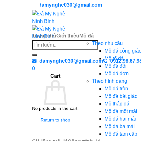
Chuyển
damynghe030@gmail.com
đến
nội
dung
Trang chủ
Giới thiệu
Mộ đá
Theo nhu cầu
Search
Mộ đá công giá
for:
Mộ tổ đá
damynghe030@gmail.com
0912.98.67.9
Mộ đá đôi
0
Mộ đá đơn
Cart
Theo hình dạng
Mộ đá tròn
Mộ đá bát giác
Mộ tháp đá
No products in the cart.
Mộ đá một mái
Mộ đá hai mái
Return to shop
Mộ đá ba mái
Mộ đá tam cấp