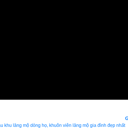
G
u khu lăng mộ dòng họ, khuôn viên lăng mộ gia đình đẹp nhất