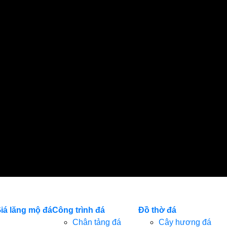
iá lăng mộ đá
Công trình đá
Đồ thờ đá
Chân tảng đá
Cây hương đá