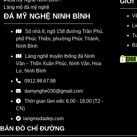
GIỚI
ĐÁ MỸ NGHỆ NINH BÌNH
Về
Li
Số nhà 8, ngõ 158 đường Trần Phú,
T
phố Phúc Thiện, phường Phúc Thành,
Bá
Ninh Bình
Làng nghề truyền thống đá Ninh
Vân – Thôn Xuân Phúc, Ninh Vân, Hoa
Lư, Ninh Bình
0912.98.67.98
damynghe030@gmail.com
Thời gian làm việc 6.00 - 18.00 (T2 -
CN)
langmodadep.com
BẢN ĐỒ CHỈ ĐƯỜNG