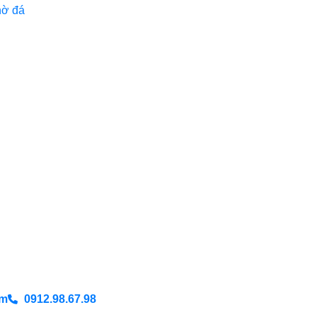
hờ đá
om
0912.98.67.98