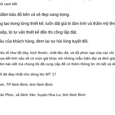
ôi cam kết:
đảm bảo độ bền và vẻ đẹp sang trọng.
tạo trong từng thiết kế, luôn đặt giá trị tâm linh và thẩm mỹ lê
, từ tư vấn thiết kế đến thi công lắp đặt.
 của khách hàng, đem lại sự hài lòng tuyệt đối.
yếu tố như độ dày, kích thước, chất liệu đá, và độ phức tạp của các c
họa tiết tinh xảo sẽ có mức giá khác với những mẫu hiện đại và đơn gi
m bài viết mà chúng tôi đã cung cấp để có thêm thông tin chi tiết và d
 tổ đá đẹp nhất cho dòng tộc MT 17
h, TP Ninh Bình, tỉnh Ninh Bình
ân Phúc, xã Ninh Vân, huyện Hoa Lư, tỉnh Ninh Bình