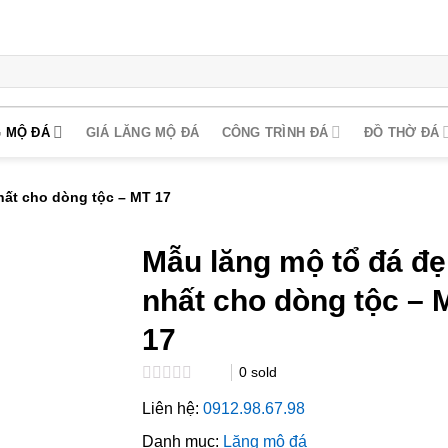
 MỘ ĐÁ
GIÁ LĂNG MỘ ĐÁ
CÔNG TRÌNH ĐÁ
ĐỒ THỜ ĐÁ
hất cho dòng tộc – MT 17
Mẫu lăng mộ tổ đá đ
nhất cho dòng tộc – 
17
0
sold
Rated
Liên hệ:
0912.98.67.98
0.0
out
Danh mục:
Lăng mộ đá
of