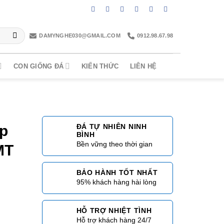
DAMYNGHE030@GMAIL.COM
0912.98.67.98
CON GIỐNG ĐÁ
KIẾN THỨC
LIÊN HỆ
ẹp
ĐÁ TỰ NHIÊN NINH
BÌNH
Bền vững theo thời gian
MT
BẢO HÀNH TỐT NHẤT
95% khách hàng hài lòng
HỖ TRỢ NHIỆT TÌNH
Hỗ trợ khách hàng 24/7