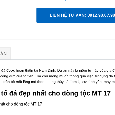
5
LIÊN HỆ TƯ VẤN: 0912.98.67.9
OÁN
 đã được hoàn thiện tại Nam Định. Dự án này là niềm tự hào của gia
ân công đức của tổ tiên. Gia chủ mong muốn thông qua việc sử dụng đá 
… trên bề mặt lăng mộ theo phong thủy sẽ đem lại sự bình yên, may mắ
 tổ đá đẹp nhất cho dòng tộc MT 17
hất cho dòng tộc MT 17