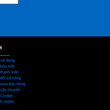
H
 sử dụng
 bảo mật
thanh toán
đổi trả hàng
 mua bán hàng
 vận chuyển
 Cookie
ch nhiệm