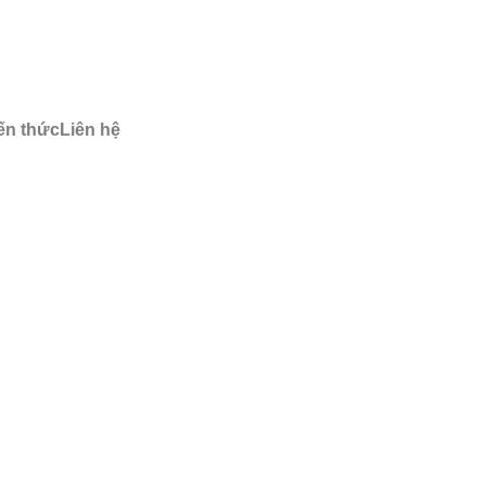
ến thức
Liên hệ