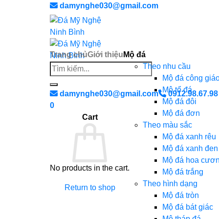
Chuyển
damynghe030@gmail.com
đến
nội
dung
Trang chủ
Giới thiệu
Mộ đá
Theo nhu cầu
Search
Mộ đá công giá
for:
Mộ tổ đá
damynghe030@gmail.com
0912.98.67.98
Mộ đá đôi
0
Mộ đá đơn
Cart
Theo màu sắc
Mộ đá xanh rêu
Mộ đá xanh đen
Mộ đá hoa cươ
No products in the cart.
Mộ đá trắng
Theo hình dạng
Return to shop
Mộ đá tròn
Mộ đá bát giác
Mộ tháp đá