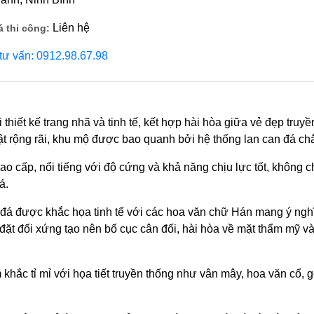
Liên hệ
á thi công:
 tư vấn: 0912.98.67.98
iết kế trang nhã và tinh tế, kết hợp hài hòa giữa vẻ đẹp truyền
nhật rộng rãi, khu mộ được bao quanh bởi hệ thống lan can đá 
ao cấp, nổi tiếng với độ cứng và khả năng chịu lực tốt, không 
á.
đá được khắc họa tinh tế với các hoa văn chữ Hán mang ý ngh
ặt đối xứng tạo nên bố cục cân đối, hài hòa về mặt thẩm mỹ và
 khắc tỉ mỉ với họa tiết truyền thống như vân mây, hoa văn cổ, 