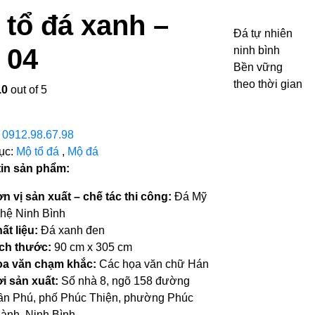
 tổ đá xanh –
Đá tự nhiên
 04
ninh bình
Bền vững
theo thời gian
.0
out of 5
:
0912.98.67.98
ục:
Mộ tổ đá
,
Mộ đá
tin sản phẩm
:
n vị sản xuất – chế tác thi công:
Đá Mỹ
hệ Ninh Bình
ất liệu:
Đá xanh đen
ch thước:
90 cm x 305 cm
a văn chạm khắc:
Các họa văn chữ Hán
i sản xuất:
Số nhà 8, ngõ 158 đường
ần Phú, phố Phúc Thiện, phường Phúc
ành, Ninh Bình