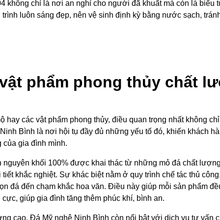
4 không chỉ là nơi an nghỉ cho người đã khuất mà còn là biểu t
 trình luôn sáng đẹp, nên vệ sinh định kỳ bằng nước sạch, trán
vật phẩm phong thủy chất lư
ộ hay các vật phẩm phong thủy, điều quan trọng nhất không ch
Ninh Bình là nơi hội tụ đầy đủ những yếu tố đó, khiến khách hà
g của gia đình mình.
n nguyên khối 100% được khai thác từ những mỏ đá chất lượng
 tiết khắc nghiệt. Sự khác biệt nằm ở quy trình chế tác thủ côn
u chọn đá đến chạm khắc hoa văn. Điều này giúp mỗi sản phẩm đề
h cực, giúp gia đình tăng thêm phúc khí, bình an.
g cao, Đá Mỹ nghệ Ninh Bình còn nổi bật với dịch vụ tư vấn c