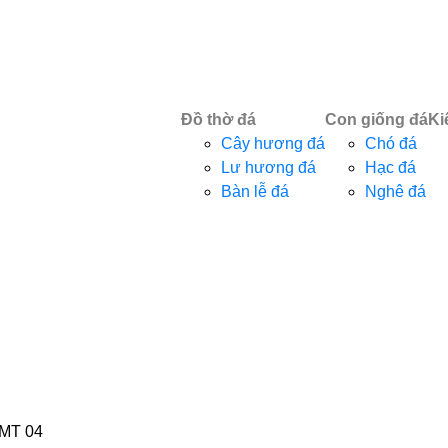
Đồ thờ đá
Con giống đá
Ki
Cây hương đá
Chó đá
Lư hương đá
Hạc đá
Bàn lễ đá
Nghê đá
 MT 04