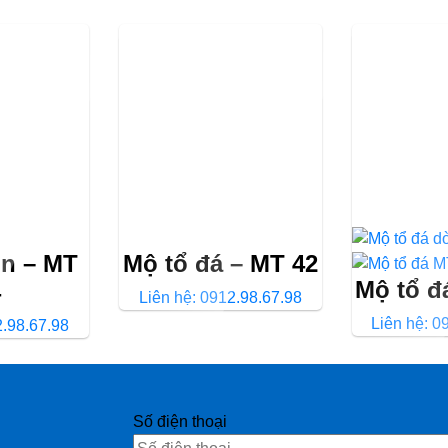
òn – MT
Mộ tổ đá – MT 42
Mộ tổ đ
4
Liên hệ: 0912.98.67.98
Liên hệ: 0
2.98.67.98
Số điện thoại