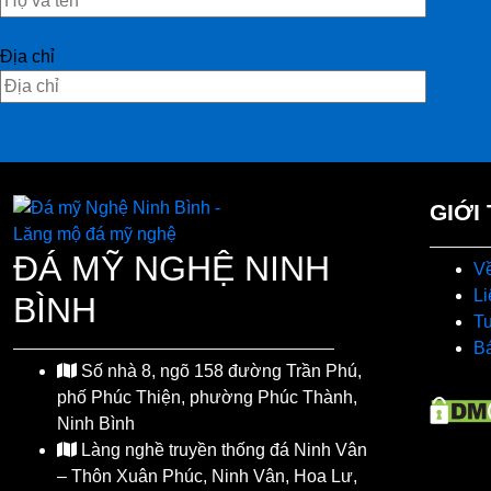
Địa chỉ
GIỚI
ĐÁ MỸ NGHỆ NINH
Về
Li
BÌNH
T
Bá
Số nhà 8, ngõ 158 đường Trần Phú,
phố Phúc Thiện, phường Phúc Thành,
Ninh Bình
Làng nghề truyền thống đá Ninh Vân
– Thôn Xuân Phúc, Ninh Vân, Hoa Lư,