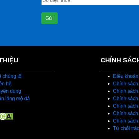
 THIỆU
CHÍNH SÁC
 chúng tôi
Điều khoản
ên hệ
Chính sách
uyển dụng
Chính sách 
n lăng mộ đá
Chính sách 
Chính sách
Chính sách
Chính sách
Từ chối trá