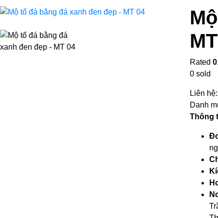
Mộ
MT
Rated
0
0
sold
Liên hệ
Danh m
Thông 
Đơ
ng
Ch
Kí
Ho
Nơ
Tr
Th