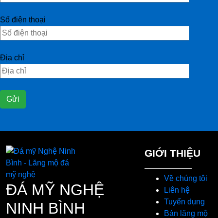
Số điện thoại
Địa chỉ
GIỚI THIỆU
Về chúng tôi
ĐÁ MỸ NGHỆ
Liên hệ
Tuyển dụng
NINH BÌNH
Bán lăng mộ