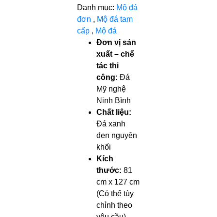
Danh mục:
Mộ đá
đơn
,
Mộ đá tam
cấp
,
Mộ đá
Đơn vị sản
xuất – chế
tác thi
công:
Đá
Mỹ nghệ
Ninh Bình
Chất liệu:
Đá xanh
đen nguyên
khối
Kích
thước:
81
cm x 127 cm
(Có thể tùy
chỉnh theo
yêu cầu)