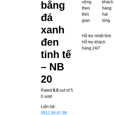
bằng
vững
khách
theo
hàng
đá
thời
hài
gian
lòng
xanh
Hỗ trợ nhiệt tình
đen
Hỗ trợ khách
hàng 24/7
tinh tế
– NB
20
Rated
0.0
out of 5
0
sold
Liên hệ:
0912.98.67.98