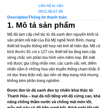
Liên hệ tư vấn:
0912.98.67.98
Description
Thông tin thanh toán
1. Mô tả sản phẩm
Mộ đá tam cấp chế tác từ đá xanh đen nguyên khối là
sản phẩm nổi bật của Đá Mỹ nghệ Ninh Bình, mang
thiết kế truyền thống kết hợp nét tinh tế hiện đại. Mộ có
kích thước 81 cm x 127 cm, thiết kế ba tầng tam cấp
vững chắc với phần bia hình vòm mềm mại. Bề mặt
mộ được gia công nhẵn mịn, các cạnh sắc nét, điểm
nhấn nằm ở những hoa văn truyền thống chạm khắc tỉ
mỉ dọc theo thân mộ, tạo nên vẻ đẹp trang nhã nhưng
không kém phần trang nghiêm.
Được làm từ đá xanh đen tự nhiên khai thác từ
Thanh Hóa – loại đá nổi tiếng với độ cứng cao, khả
năng chống thấm nước và chống mài mòn tốt,
mẫu mộ này có độ bền vượt trội, thích nghi tốt với