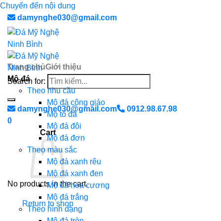
Chuyển đến nội dung
damynghe030@gmail.com
Trang chủ
Giới thiệu
Mộ đá
Search for:
Theo nhu cầu
Mộ đá công giáo
damynghe030@gmail.com
0912.98.67.98
Mộ tổ đá
0
Mộ đá đôi
Cart
Mộ đá đơn
Theo màu sắc
Mộ đá xanh rêu
Mộ đá xanh đen
No products in the cart.
Mộ đá hoa cương
Mộ đá trắng
Return to shop
Theo hình dạng
Mộ đá tròn