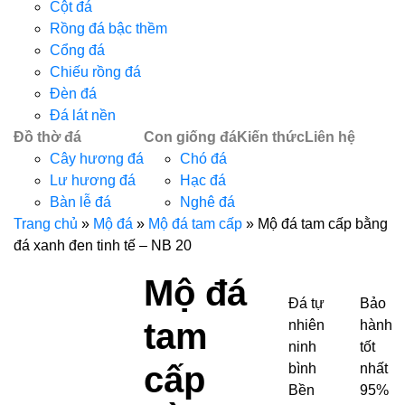
Cột đá
Rồng đá bậc thềm
Cổng đá
Chiếu rồng đá
Đèn đá
Đá lát nền
Đồ thờ đá
Con giống đá
Kiến thức
Liên hệ
Cây hương đá
Chó đá
Lư hương đá
Hạc đá
Bàn lễ đá
Nghê đá
Trang chủ
»
Mộ đá
»
Mộ đá tam cấp
»
Mộ đá tam cấp bằng
đá xanh đen tinh tế – NB 20
Mộ đá
Đá tự
Bảo
tam
nhiên
hành
ninh
tốt
cấp
bình
nhất
Bền
95%