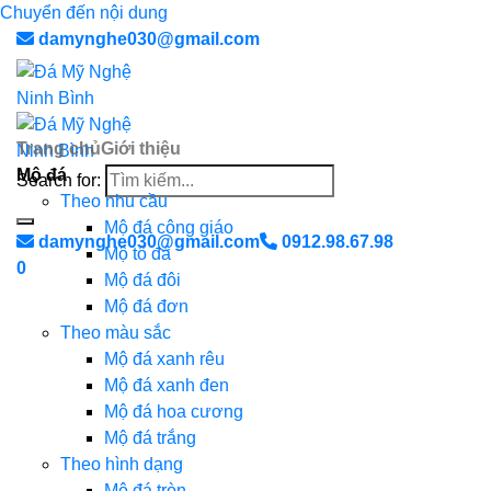
Chuyển đến nội dung
damynghe030@gmail.com
Trang chủ
Giới thiệu
Mộ đá
Search for:
Theo nhu cầu
Mộ đá công giáo
damynghe030@gmail.com
0912.98.67.98
Mộ tổ đá
0
Mộ đá đôi
Mộ đá đơn
Theo màu sắc
Mộ đá xanh rêu
Mộ đá xanh đen
Mộ đá hoa cương
Mộ đá trắng
Theo hình dạng
Mộ đá tròn