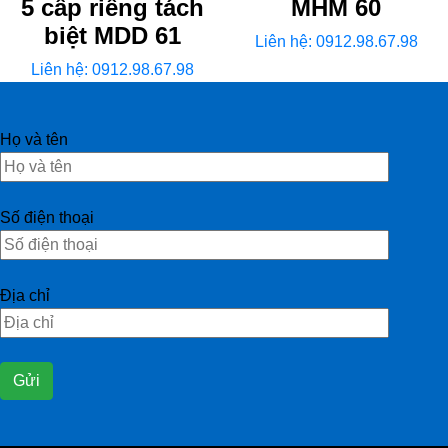
5 cấp riêng tách
MHM 60
biệt MDD 61
Liên hệ: 0912.98.67.98
Liên hệ: 0912.98.67.98
Họ và tên
Số điện thoại
Địa chỉ