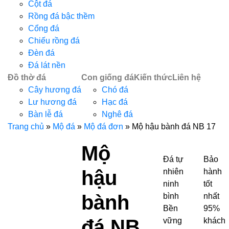
Cột đá
Rồng đá bậc thềm
Cổng đá
Chiếu rồng đá
Đèn đá
Đá lát nền
Đồ thờ đá
Con giống đá
Kiến thức
Liên hệ
Cây hương đá
Chó đá
Lư hương đá
Hạc đá
Bàn lễ đá
Nghê đá
Trang chủ
»
Mộ đá
»
Mộ đá đơn
»
Mộ hậu bành đá NB 17
Mộ
Đá tự
Bảo
hậu
nhiên
hành
ninh
tốt
bành
bình
nhất
Bền
95%
đá NB
vững
khách