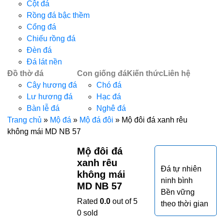
Cột đá
Rồng đá bậc thềm
Cổng đá
Chiếu rồng đá
Đèn đá
Đá lát nền
Đồ thờ đá
Con giống đá
Kiến thức
Liên hệ
Cây hương đá
Chó đá
Lư hương đá
Hạc đá
Bàn lễ đá
Nghê đá
Trang chủ
»
Mộ đá
»
Mộ đá đôi
»
Mộ đôi đá xanh rêu
không mái MD NB 57
Mộ đôi đá
xanh rêu
Đá tự nhiên
không mái
ninh bình
MD NB 57
Bền vững
Rated
0.0
out of 5
theo thời gian
0
sold