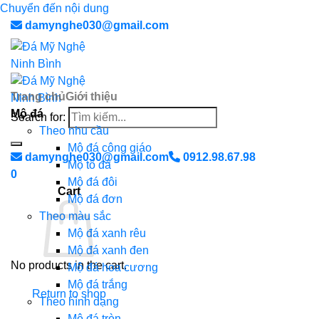
Chuyển đến nội dung
damynghe030@gmail.com
Trang chủ
Giới thiệu
Mộ đá
Search for:
Theo nhu cầu
Mộ đá công giáo
damynghe030@gmail.com
0912.98.67.98
Mộ tổ đá
0
Mộ đá đôi
Cart
Mộ đá đơn
Theo màu sắc
Mộ đá xanh rêu
Mộ đá xanh đen
No products in the cart.
Mộ đá hoa cương
Mộ đá trắng
Return to shop
Theo hình dạng
Mộ đá tròn