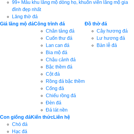
99+ Mẫu khu lăng mộ dòng họ, khuôn viên lăng mộ gia
đình đẹp nhất
Lăng thờ đá
Giá lăng mộ đá
Công trình đá
Đồ thờ đá
Chân tảng đá
Cây hương đá
Cuốn thư đá
Lư hương đá
Lan can đá
Bàn lễ đá
Bia mộ đá
Chậu cảnh đá
Bậc thềm đá
Cột đá
Rồng đá bậc thềm
Cổng đá
Chiếu rồng đá
Đèn đá
Đá lát nền
Con giống đá
Kiến thức
Liên hệ
Chó đá
Hạc đá